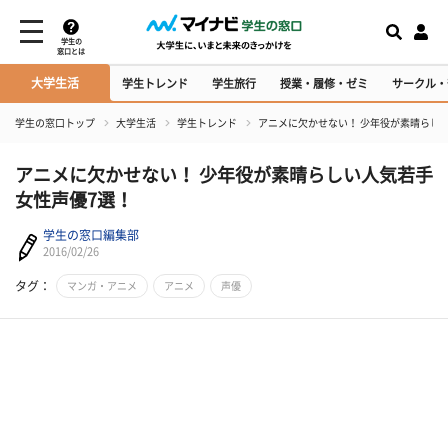
学生の
窓口とは
大学生活
学生トレンド
学生旅行
授業・履修・ゼミ
サークル・
学生の窓口トップ
大学生活
学生トレンド
アニメに欠かせない！ 少年役が素晴らし
アニメに欠かせない！ 少年役が素晴らしい人気若手
女性声優7選！
学生の窓口編集部
2016/02/26
タグ：
マンガ・アニメ
アニメ
声優