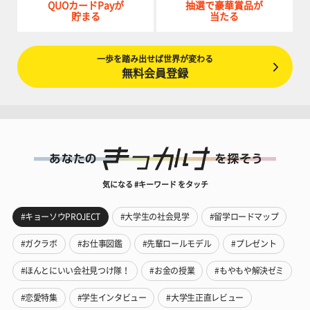
QUOカードPayが
抽選で豪華賞品が
貯まる
当たる
一歩を踏み出せば世界が変わる
無料会員登録
気になる #キーワード をタッチ
#キョーソウPROJECT
#大学生の社会見学
#留学ロードマップ
#ガクラボ
#お仕事図鑑
#先輩ロールモデル
#プレゼント
#ほんとにいい会社見つけ隊！
#お金の授業
#もやもや解決ゼミ
#恋愛特集
#学生インタビュー
#大学生正直レビュー