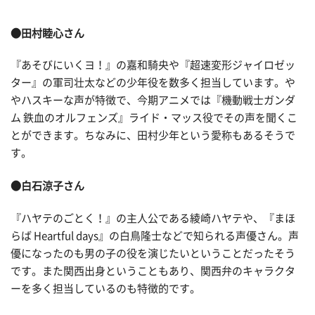
●田村睦心さん
『あそびにいくヨ！』の嘉和騎央や『超速変形ジャイロゼッ
ター』の軍司壮太などの少年役を数多く担当しています。や
やハスキーな声が特徴で、今期アニメでは『機動戦士ガンダ
ム 鉄血のオルフェンズ』ライド・マッス役でその声を聞くこ
とができます。ちなみに、田村少年という愛称もあるそうで
す。
●白石涼子さん
『ハヤテのごとく！』の主人公である綾崎ハヤテや、『まほ
らば Heartful days』の白鳥隆士などで知られる声優さん。声
優になったのも男の子の役を演じたいということだったそう
です。また関西出身ということもあり、関西弁のキャラクタ
ーを多く担当しているのも特徴的です。