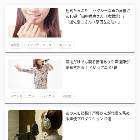
色気たっぷり！ セクシーな声の声優さ
ん10選「田中理恵さん（水銀燈）」
「遊佐浩二さん（原田左之助）」
#声優
#マンガ・アニメ
#アニメ
演技だけでも観る価値あり!? 声優陣が
豪華すぎる！ というアニメ5選
#マンガ・アニメ
#アニメ
#声優
あの人も社長!? 声優さんが代表を務め
る声優プロダクション12選