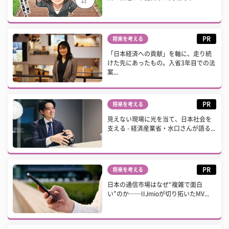
PR
将来を考える
「日本経済への貢献」を軸に、走り続
けた先にあったもの。入省3年目での法
案...
PR
将来を考える
見えない現場に光を当て、日本社会を
支える - 経済産業省・水口さんが語る...
PR
将来を考える
日本の通信市場はなぜ“複雑で面白
い”のか──IIJmioが切り拓いたMV...