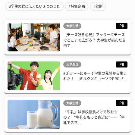
#学生の君に伝えたい３つのこと
#特集企画
#診断
PR
大学生活
【チーズ好き必見】ブッラータチーズ
でどこまで広がる？ 大学生が挑んだ自
由す...
PR
大学生活
#ぎゅ〜〜にゅー！学生の発想から生ま
れた！ Jミルク×キョーソウPROJE...
PR
大学生活
「牛乳」は学校給食だけで飲むも
の？ “牛乳をもっと身近に”――「牛
乳でスマ...