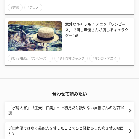
#声優
#アニメ
意外なキャラも？ アニメ「ワンピー
ス」で同じ声優さんが演じるキャラク
ター5選
#ONEPIECE（ワンピース）
#週刊少年ジャンプ
#マンガ・アニメ
合わせて読みたい
「水島大宙」「生天目仁美」……初見だと読めない声優さんの名前10
選
プロ声優ではなく芸能人を使ったことでひと騒動あった吹き替え映画
5つ