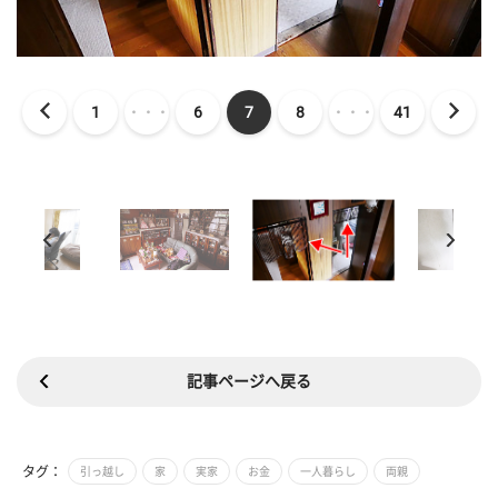
1
・・・
6
7
8
・・・
41
記事ページへ戻る
タグ：
引っ越し
家
実家
お金
一人暮らし
両親