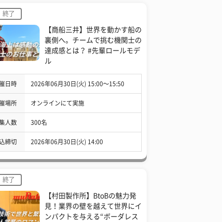
終了
【商船三井】世界を動かす船の
裏側へ。チームで挑む機関士の
達成感とは？ #先輩ロールモデ
ル
催日時
2026年06月30日(火) 15:00〜15:50
催場所
オンラインにて実施
集人数
300名
込締切
2026年06月30日(火) 14:00
終了
【村田製作所】BtoBの魅力発
見！業界の壁を越えて世界にイ
ンパクトを与える“ボーダレス