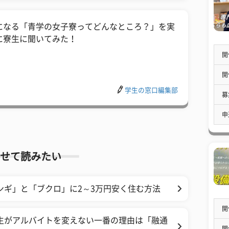
になる「青学の女子寮ってどんなところ？」を実
に寮生に聞いてみた！
開
開
学生の窓口編集部
募
申
せて読みたい
ンギ」と「ブクロ」に2～3万円安く住む方法
開
生がアルバイトを変えない一番の理由は「融通
開