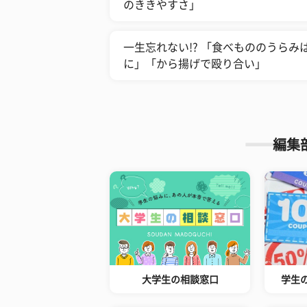
のききやすさ」
一生忘れない!? 「食べもののうら
に」「から揚げで殴り合い」
編集
大学生の相談窓口
学生