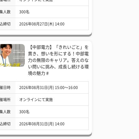
集人数
300名
込締切
2026年08月27日(木) 14:00
【中部電力】「きれいごと」を
貫き、想いを形にする！中部電
力の無限のキャリア。答えのな
い問いに挑み、成長し続ける環
境の魅力 #
催日時
2026年08月31日(月) 15:00〜16:00
催場所
オンラインにて実施
集人数
300名
込締切
2026年08月31日(月) 14:00