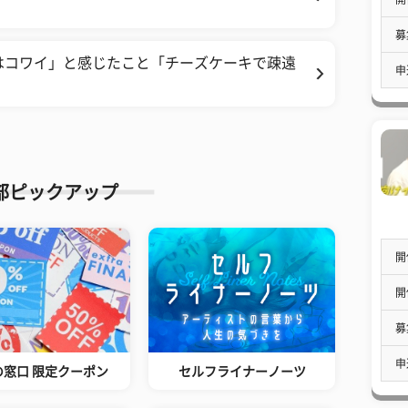
募
みはコワイ」と感じたこと「チーズケーキで疎遠
申
部ピックアップ
開
開
募
申
の窓口 限定クーポン
セルフライナーノーツ