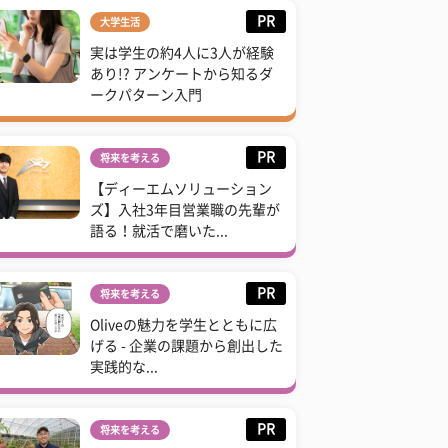
PR
大学生活
実は学生の約4人に3人が経験
あり!? アンケートから知るダ
ークパターン入門
PR
将来を考える
【ディーエムソリューション
ズ】入社3年目営業職の先輩が
語る！就活で磨いた...
PR
将来を考える
Oliveの魅力を学生とともに広
げる - 企業の課題から創出した
実践的な...
PR
将来を考える