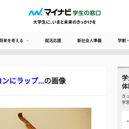
将来を考える
就活応援
新社会人準備
学割
学
ンにラップ...
の画像
体
き
学