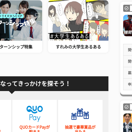
ターンシップ特集
すれみの大学生あるある
開
開
募
なってきっかけを探そう！
申
QUOカードPayが
抽選で豪華賞品が
催
貯まる
当たる