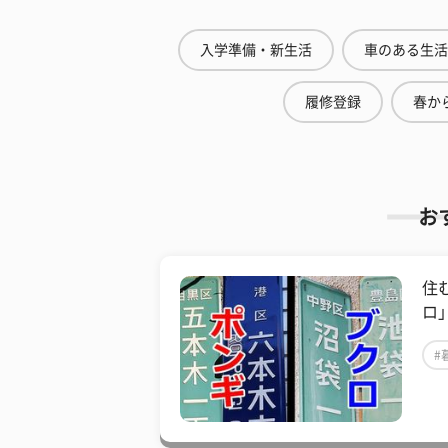
入学準備・新生活
車のある生活
履修登録
春から
お
住
ロ
#