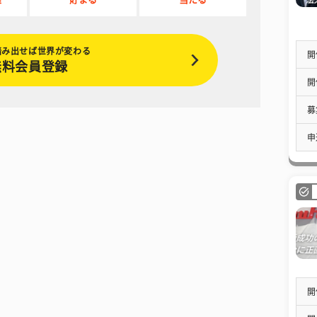
踏み出せば世界が変わる
開
無料会員登録
開
募
申
開