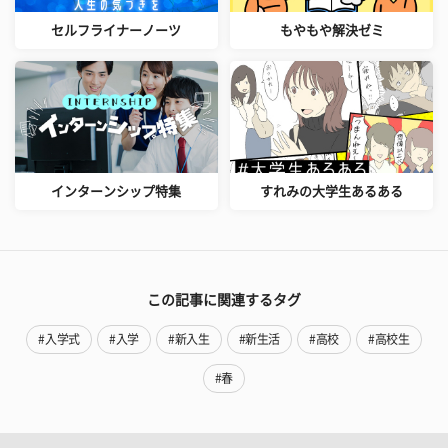
セルフライナーノーツ
もやもや解決ゼミ
インターンシップ特集
すれみの大学生あるある
この記事に関連するタグ
#入学式
#入学
#新入生
#新生活
#高校
#高校生
#春