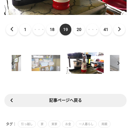
1
・・・
18
19
20
・・・
41
記事ページへ戻る
タグ：
引っ越し
家
実家
お金
一人暮らし
両親