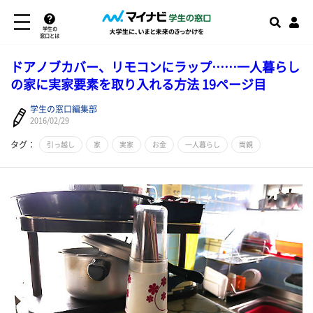
学生の
窓口とは
​ドアノブカバー、リモコンにラップ……一人暮らし
の家に実家要素を取り入れる方法 19ページ目
学生の窓口編集部
2016/02/29
タグ：
引っ越し
家
実家
お金
一人暮らし
両親