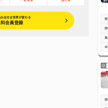
踏み出せば世界が変わる
開
無料会員登録
開
募
申
開