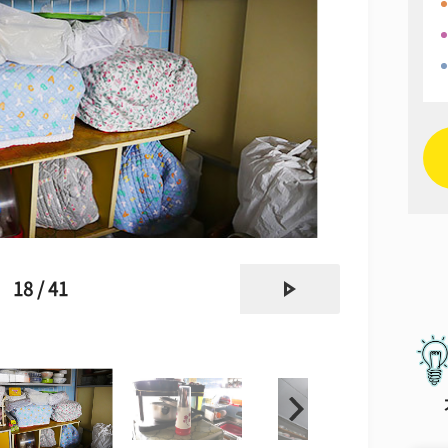
next
18 / 41