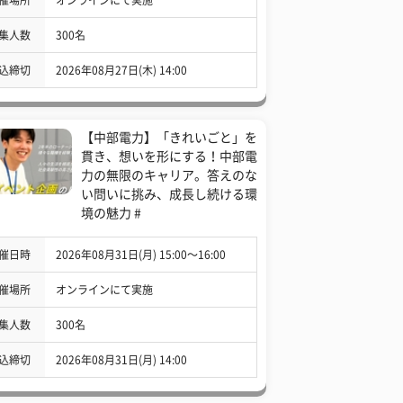
集人数
300名
込締切
2026年08月27日(木) 14:00
【中部電力】「きれいごと」を
貫き、想いを形にする！中部電
力の無限のキャリア。答えのな
い問いに挑み、成長し続ける環
境の魅力 #
催日時
2026年08月31日(月) 15:00〜16:00
催場所
オンラインにて実施
集人数
300名
込締切
2026年08月31日(月) 14:00