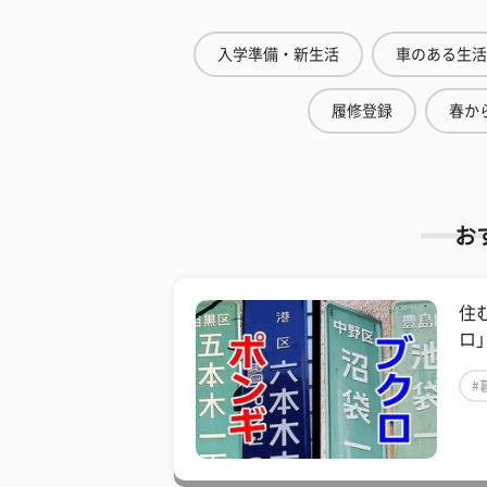
入学準備・新生活
車のある生活
履修登録
春から
お
住
ロ
#