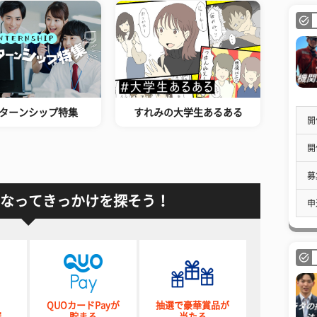
ターンシップ特集
すれみの大学生あるある
開
開
募
なってきっかけを探そう！
申
QUOカードPayが
抽選で豪華賞品が
催
貯まる
当たる