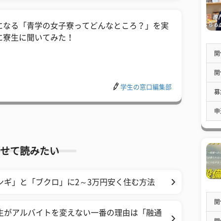
になる「青学の女子寮ってどんなところ？」を実
に寮生に聞いてみた！
開
開
学生の窓口編集部
募
申
せて読みたい
ンギ」と「ブクロ」に2～3万円安く住む方法
開
生がアルバイトを変えない一番の理由は「融通
開