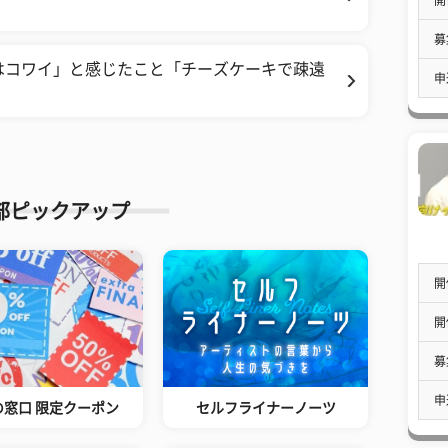
募
みはコワイ」と感じたこと「チーズケーキで疎遠
申
部ピックアップ
開
開
募
申
の窓口 限定クーポン
セルフライナーノーツ