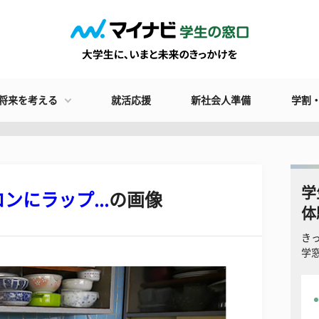
将来を考える
就活応援
新社会人準備
学割
学
ンにラップ...
の画像
体
き
学