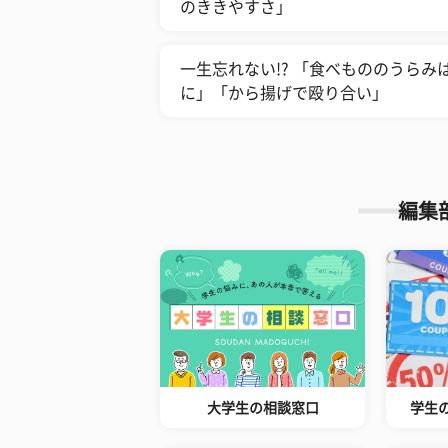
のききやすさ」
一生忘れない!? 「食べもののうら
に」「から揚げで殴り合い」
編集
大学生の相談窓口
学生