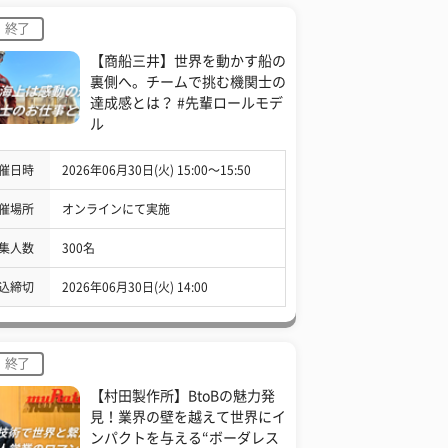
終了
【商船三井】世界を動かす船の
裏側へ。チームで挑む機関士の
達成感とは？ #先輩ロールモデ
ル
催日時
2026年06月30日(火) 15:00〜15:50
催場所
オンラインにて実施
集人数
300名
込締切
2026年06月30日(火) 14:00
終了
【村田製作所】BtoBの魅力発
見！業界の壁を越えて世界にイ
ンパクトを与える“ボーダレス