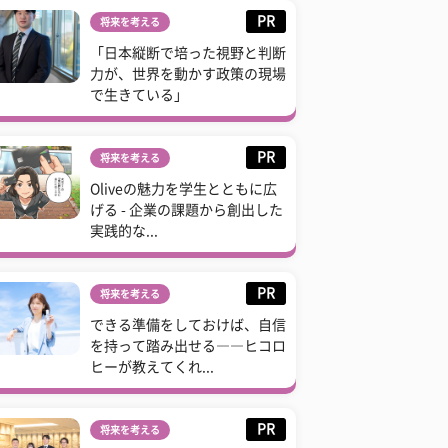
PR
将来を考える
「日本縦断で培った視野と判断
力が、世界を動かす政策の現場
で生きている」
PR
将来を考える
Oliveの魅力を学生とともに広
げる - 企業の課題から創出した
実践的な...
PR
将来を考える
できる準備をしておけば、自信
を持って踏み出せる――ヒコロ
ヒーが教えてくれ...
PR
将来を考える