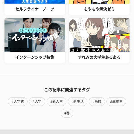
セルフライナーノーツ
もやもや解決ゼミ
インターンシップ特集
すれみの大学生あるある
この記事に関連するタグ
#入学式
#入学
#新入生
#新生活
#高校
#高校生
#春