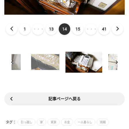
1
・・・
13
14
15
・・・
41
記事ページへ戻る
タグ：
引っ越し
家
実家
お金
一人暮らし
両親