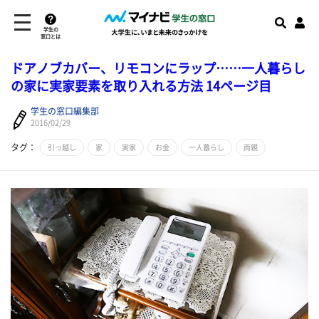
学生の
窓口とは
​ドアノブカバー、リモコンにラップ……一人暮らし
の家に実家要素を取り入れる方法 14ページ目
学生の窓口編集部
2016/02/29
タグ：
引っ越し
家
実家
お金
一人暮らし
両親