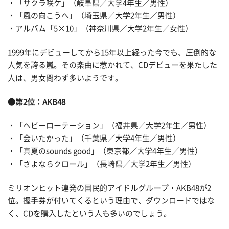
・「サクラ咲ケ」（岐阜県／大学4年生／男性）
・「風の向こうへ」（埼玉県／大学2年生／男性）
・アルバム「5×10」（神奈川県／大学2年生／女性）
1999年にデビューしてから15年以上経った今でも、圧倒的な
人気を誇る嵐。その楽曲に惹かれて、CDデビューを果たした
人は、男女問わず多いようです。
●第2位：AKB48
・「ヘビーローテーション」（福井県／大学2年生／男性）
・「会いたかった」（千葉県／大学4年生／男性）
・「真夏のsounds good」（東京都／大学4年生／男性）
・「さよならクロール」（長崎県／大学2年生／男性）
ミリオンヒット連発の国民的アイドルグループ・AKB48が2
位。握手券が付いてくるという理由で、ダウンロードではな
く、CDを購入したという人も多いのでしょう。