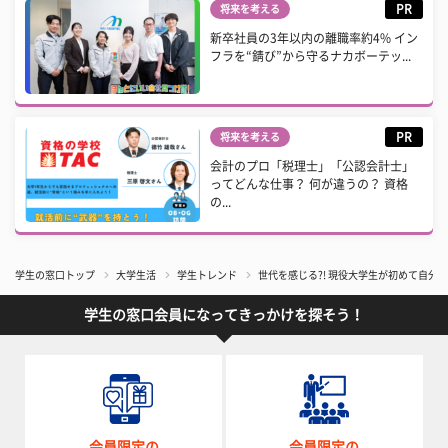
PR
将来を考える
新卒社員の3年以内の離職率約4% イン
フラを“錆び”から守るナカボーテッ...
PR
将来を考える
会計のプロ「税理士」「公認会計士」
ってどんな仕事？ 何が違うの？ 資格
の...
学生の窓口トップ
大学生活
学生トレンド
世代を感じる?! 現役大学生が初めて自分で
学生の窓口会員になってきっかけを探そう！
会員限定の
会員限定の