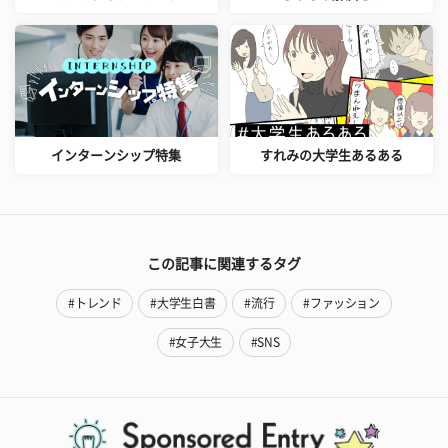
インターンシップ特集
すれみの大学生あるある
この記事に関連するタグ
#トレンド
#大学生白書
#流行
#ファッション
#女子大生
#SNS