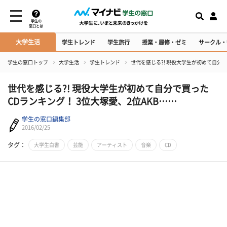
学生の
窓口とは
大学生活
学生トレンド
学生旅行
授業・履修・ゼミ
サークル・
学生の窓口トップ
大学生活
学生トレンド
世代を感じる?! 現役大学生が初めて自分で
世代を感じる?! 現役大学生が初めて自分で買った
CDランキング！ 3位大塚愛、2位AKB……
学生の窓口編集部
2016/02/25
タグ：
大学生白書
芸能
アーティスト
音楽
CD