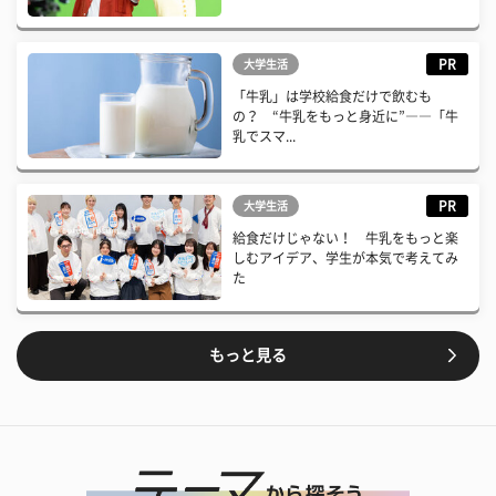
PR
大学生活
「牛乳」は学校給食だけで飲むも
の？ “牛乳をもっと身近に”――「牛
乳でスマ...
PR
大学生活
給食だけじゃない！ 牛乳をもっと楽
しむアイデア、学生が本気で考えてみ
た
もっと見る