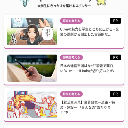
大学生にきっかけを届けるスポンサー
PR
将来を考える
Oliveの魅力を学生とともに広げる - 企
業の課題から創出した実践的な...
PR
将来を考える
日本の通信市場はなぜ“複雑で面白
い”のか──IIJmioが切り拓いたMV...
PR
将来を考える
【就活生必見】業界研究ー道路・舗
装・建設ー 「みんなの“あたりま
え”を...