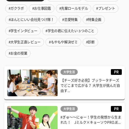
#ガクラボ
#お仕事図鑑
#先輩ロールモデル
#プレゼント
#ほんとにいい会社見つけ隊！
#恋愛特集
#特集企画
#学生インタビュー
#学生の君に伝えたい３つのこと
#大学生正直レビュー
#もやもや解決ゼミ
#診断
#お金の授業
PR
大学生活
【チーズ好き必見】ブッラータチーズ
でどこまで広がる？ 大学生が挑んだ自
由す...
PR
大学生活
#ぎゅ〜〜にゅー！学生の発想から生ま
れた！ Jミルク×キョーソウPROJE...