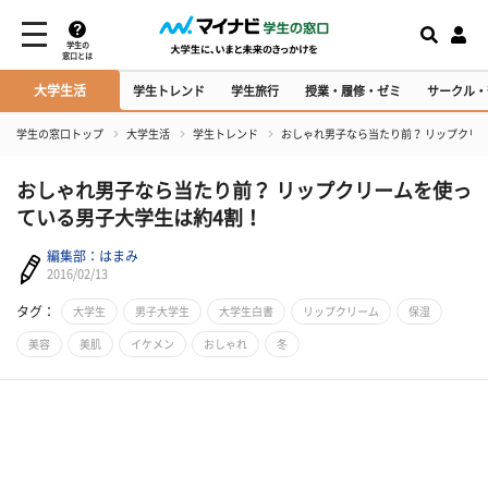
学生の
窓口とは
大学生活
学生トレンド
学生旅行
授業・履修・ゼミ
サークル・
学生の窓口トップ
大学生活
学生トレンド
おしゃれ男子なら当たり前？ リップクリ
おしゃれ男子なら当たり前？ リップクリームを使っ
ている男子大学生は約4割！
編集部：はまみ
2016/02/13
タグ：
大学生
男子大学生
大学生白書
リップクリーム
保湿
美容
美肌
イケメン
おしゃれ
冬