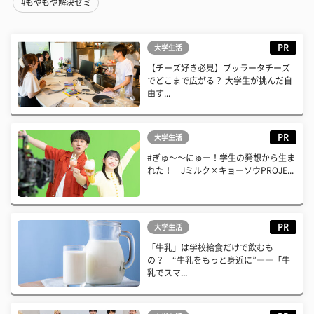
#もやもや解決ゼミ
PR
大学生活
【チーズ好き必見】ブッラータチーズ
でどこまで広がる？ 大学生が挑んだ自
由す...
PR
大学生活
#ぎゅ〜〜にゅー！学生の発想から生ま
れた！ Jミルク×キョーソウPROJE...
PR
大学生活
「牛乳」は学校給食だけで飲むも
の？ “牛乳をもっと身近に”――「牛
乳でスマ...