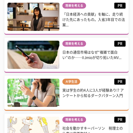
PR
将来を考える
「日本経済への貢献」を軸に、走り続
けた先にあったもの。入省3年目での法
案...
PR
将来を考える
日本の通信市場はなぜ“複雑で面白
い”のか──IIJmioが切り拓いたMV...
PR
大学生活
実は学生の約4人に3人が経験あり!? ア
ンケートから知るダークパターン入門
PR
将来を考える
社会を動かすキーパーソン 税理士の