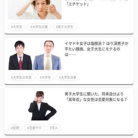
「エチケット」
#大学生
#大学生白書
#男子大学生
イマドキ女子は塩顔派？ ほり深男子か
平たい顔族、女子大生にモテるの
は……
#大学生の本音
#大学生
#大学生白書
男子大学生に聞いた、将来自分より
「高年収」な女性は恋愛対象になる？
#恋愛
#恋愛テク
#恋人