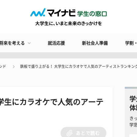
将来を考える
就活応援
新社会人準備
学割
ンド
鉄板で盛り上がる！ 大学生にカラオケで人気のアーティストランキン
学
学生にカラオケで人気のアーテ
体
き
学
あとで読む