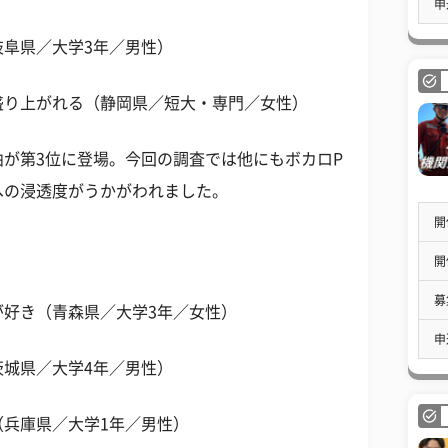
申
阜県／大学3年／男性）
盛り上がれる（静岡県／短大・専門／女性）
が第3位に登場。今回の調査では他にもボカロP
への浸透度がうかがわれました。
開
開
募
が好き（青森県／大学3年／女性）
申
城県／大学4年／男性）
兵庫県／大学1年／男性）