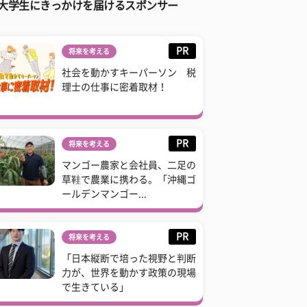
大学生にきっかけを届けるスポンサー
PR
将来を考える
社会を動かすキーパーソン 税
理士の仕事に密着取材！
PR
将来を考える
マンゴー農家と会社員、二足の
草鞋で農業に携わる。「沖縄ゴ
ールデンマンゴー...
PR
将来を考える
「日本縦断で培った視野と判断
力が、世界を動かす政策の現場
で生きている」