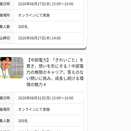
催日時
2026年08月27日(木) 15:00〜16:00
催場所
オンラインにて実施
集人数
300名
込締切
2026年08月27日(木) 14:00
【中部電力】「きれいごと」を
貫き、想いを形にする！中部電
力の無限のキャリア。答えのな
い問いに挑み、成長し続ける環
境の魅力 #
催日時
2026年08月31日(月) 15:00〜16:00
催場所
オンラインにて実施
集人数
300名