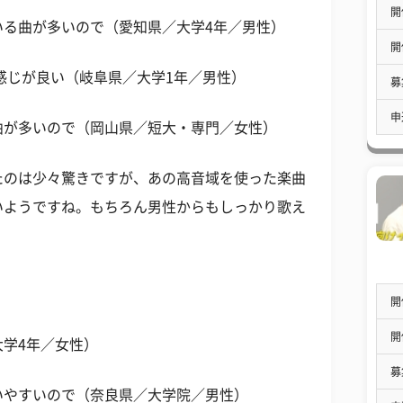
開
いる曲が多いので（愛知県／大学4年／男性）
開
くる感じが良い（岐阜県／大学1年／男性）
募
申
曲が多いので（岡山県／短大・専門／女性）
たのは少々驚きですが、あの高音域を使った楽曲
いようですね。もちろん男性からもしっかり歌え
開
開
学4年／女性）
募
いやすいので（奈良県／大学院／男性）