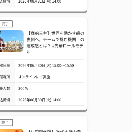
込締切
2026年08月31日(月) 14:00
終了
【商船三井】世界を動かす船の
裏側へ。チームで挑む機関士の
達成感とは？ #先輩ロールモデ
ル
催日時
2026年06月30日(火) 15:00〜15:50
催場所
オンラインにて実施
集人数
300名
込締切
2026年06月30日(火) 14:00
終了
【村田製作所】BtoBの魅力発