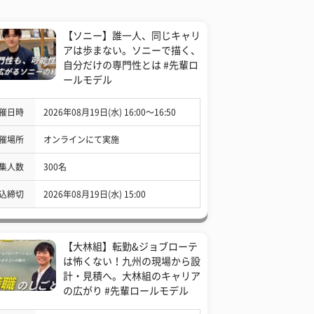
【ソニー】誰一人、同じキャリ
アは歩まない。ソニーで描く、
自分だけの専門性とは #先輩ロ
ールモデル
催日時
2026年08月19日(水) 16:00〜16:50
催場所
オンラインにて実施
集人数
300名
込締切
2026年08月19日(水) 15:00
【大林組】転勤&ジョブローテ
は怖くない！九州の現場から設
計・見積へ。大林組のキャリア
の広がり #先輩ロールモデル