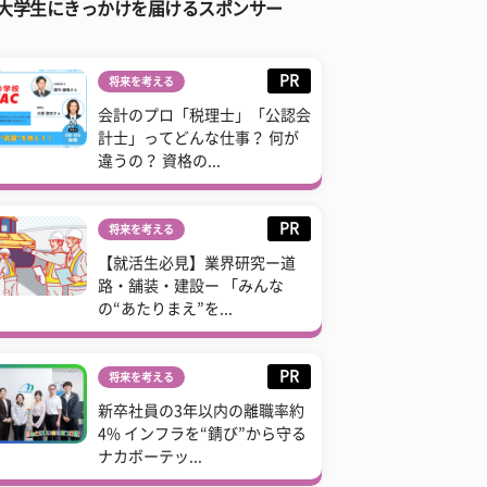
大学生にきっかけを届けるスポンサー
PR
将来を考える
会計のプロ「税理士」「公認会
計士」ってどんな仕事？ 何が
違うの？ 資格の...
PR
将来を考える
【就活生必見】業界研究ー道
路・舗装・建設ー 「みんな
の“あたりまえ”を...
PR
将来を考える
新卒社員の3年以内の離職率約
4% インフラを“錆び”から守る
ナカボーテッ...