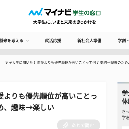
将来を考える
就活応援
新社会人準備
学割
男子大生に聞いた！ 恋愛よりも優先順位が高いことって何？ 勉強→将来のため
学
愛よりも優先順位が高いことっ
体
め、趣味→楽しい
き
学
あとで読む