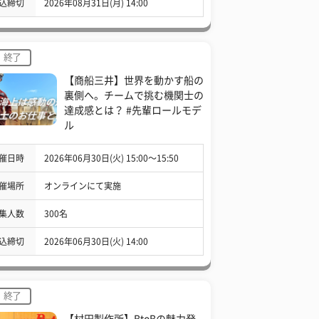
込締切
2026年08月31日(月) 14:00
終了
【商船三井】世界を動かす船の
裏側へ。チームで挑む機関士の
達成感とは？ #先輩ロールモデ
ル
催日時
2026年06月30日(火) 15:00〜15:50
催場所
オンラインにて実施
集人数
300名
込締切
2026年06月30日(火) 14:00
終了
【村田製作所】BtoBの魅力発