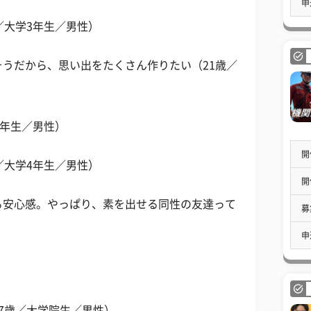
申
／大学3年生／男性）
うだから、思い出をたくさん作りたい（21歳／
1年生／男性）
開
／大学4年生／男性）
開
る安心感。やっぱり、素を出せる同性の友達って
募
申
7歳／大学院生／男性）