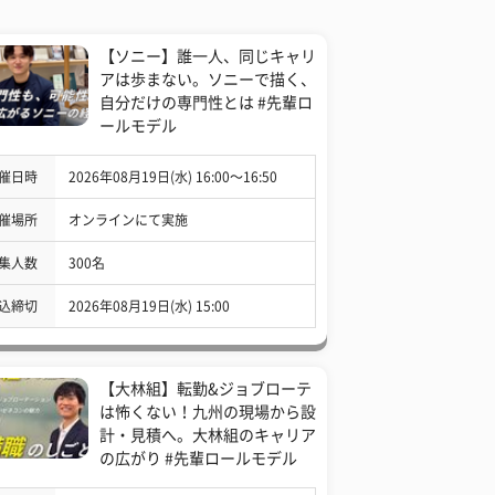
【ソニー】誰一人、同じキャリ
アは歩まない。ソニーで描く、
自分だけの専門性とは #先輩ロ
ールモデル
催日時
2026年08月19日(水) 16:00〜16:50
催場所
オンラインにて実施
集人数
300名
込締切
2026年08月19日(水) 15:00
【大林組】転勤&ジョブローテ
は怖くない！九州の現場から設
計・見積へ。大林組のキャリア
の広がり #先輩ロールモデル