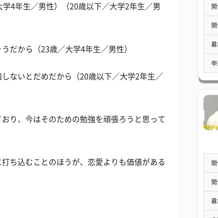
大学4年生／男性）（20歳以下／大学2年生／男
開
開
募
うだから（23歳／大学4年生／男性）
申
しないとだめだから（20歳以下／大学2年生／
ており、今はそのための勉強を頑張ろうと思って
に打ち込むことのほうが、恋愛よりも価値がある
開
開
募