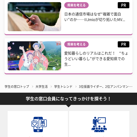
PR
将来を考える
日本の通信市場はなぜ“複雑で面白
い”のか──IIJmioが切り拓いたMV...
PR
将来を考える
愛知暮らしのリアルはこれだ！ “ちょ
うどいい暮らし”ができる愛知県での
生...
学生の窓口トップ
大学生活
学生トレンド
3位仮面ライダー、2位アンパンマン……
学生の窓口会員になってきっかけを探そう！