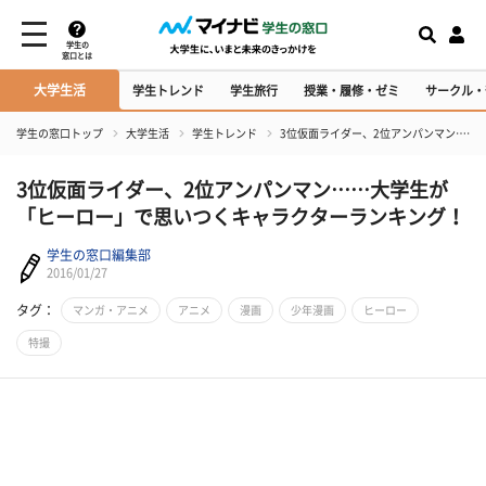
学生の
窓口とは
大学生活
学生トレンド
学生旅行
授業・履修・ゼミ
サークル・
学生の窓口トップ
大学生活
学生トレンド
3位仮面ライダー、2位アンパンマン……
3位仮面ライダー、2位アンパンマン……大学生が
「ヒーロー」で思いつくキャラクターランキング！
学生の窓口編集部
2016/01/27
タグ：
マンガ・アニメ
アニメ
漫画
少年漫画
ヒーロー
特撮