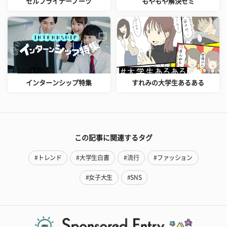
セルフライナーノーツ
もやもや解決ゼミ
インターンシップ特集
すれみの大学生あるある
この記事に関連するタグ
#トレンド
#大学生白書
#流行
#ファッション
#女子大生
#SNS