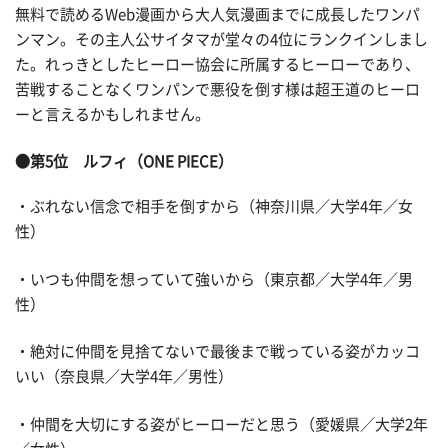
無料で読めるWeb漫画から大人気漫画までに成長したワンパ
ンマン。その主人公サイタマが堂々の4位にランクインしまし
た。れっきとしたヒーロー協会に所属するヒーローであり、
苦戦することなくワンパンで悪役を倒す様は超王道のヒーロ
ーと言えるかもしれません。
●第5位 ルフィ（ONE PIECE）
・ぶれない信念で相手を倒すから（神奈川県／大学4年／女
性）
・いつも仲間を想っていて強いから（東京都／大学4年／男
性）
・絶対に仲間を見捨てないで最後まで戦っている姿がカッコ
いい（奈良県／大学4年／男性）
・仲間を大切にする姿がヒーローだと思う（愛媛県／大学2年