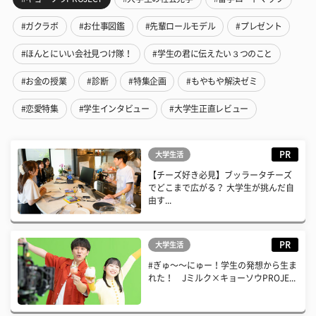
#ガクラボ
#お仕事図鑑
#先輩ロールモデル
#プレゼント
#ほんとにいい会社見つけ隊！
#学生の君に伝えたい３つのこと
#お金の授業
#診断
#特集企画
#もやもや解決ゼミ
#恋愛特集
#学生インタビュー
#大学生正直レビュー
PR
大学生活
【チーズ好き必見】ブッラータチーズ
でどこまで広がる？ 大学生が挑んだ自
由す...
PR
大学生活
#ぎゅ〜〜にゅー！学生の発想から生ま
れた！ Jミルク×キョーソウPROJE...