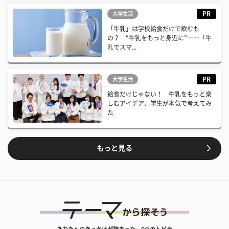
PR
大学生活
「牛乳」は学校給食だけで飲むも
の？ “牛乳をもっと身近に”――「牛
乳でスマ...
PR
大学生活
給食だけじゃない！ 牛乳をもっと楽
しむアイデア、学生が本気で考えてみ
た
もっと見る