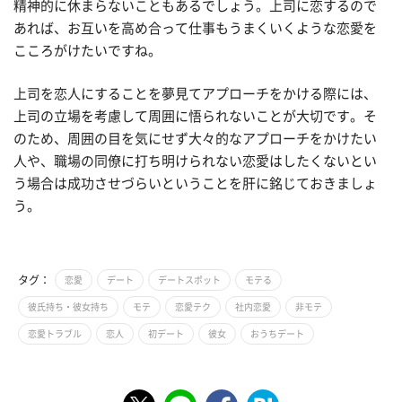
精神的に休まらないこともあるでしょう。上司に恋するので
あれば、お互いを高め合って仕事もうまくいくような恋愛を
こころがけたいですね。
上司を恋人にすることを夢見てアプローチをかける際には、
上司の立場を考慮して周囲に悟られないことが大切です。そ
のため、周囲の目を気にせず大々的なアプローチをかけたい
人や、職場の同僚に打ち明けられない恋愛はしたくないとい
う場合は成功させづらいということを肝に銘じておきましょ
う。
タグ：
恋愛
デート
デートスポット
モテる
彼氏持ち・彼女持ち
モテ
恋愛テク
社内恋愛
非モテ
恋愛トラブル
恋人
初デート
彼女
おうちデート