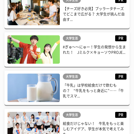
PR
大学生活
【チーズ好き必見】ブッラータチーズ
でどこまで広がる？ 大学生が挑んだ自
由す...
PR
大学生活
#ぎゅ〜〜にゅー！学生の発想から生ま
れた！ Jミルク×キョーソウPROJE...
PR
大学生活
「牛乳」は学校給食だけで飲むも
の？ “牛乳をもっと身近に”――「牛
乳でスマ...
PR
大学生活
給食だけじゃない！ 牛乳をもっと楽
しむアイデア、学生が本気で考えてみ