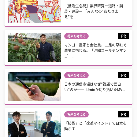
【就活生必見】業界研究ー道路・舗
装・建設ー 「みんなの“あたりま
え”を...
PR
将来を考える
マンゴー農家と会社員、二足の草鞋で
農業に携わる。「沖縄ゴールデンマン
ゴー...
PR
将来を考える
日本の通信市場はなぜ“複雑で面白
い”のか──IIJmioが切り拓いたMV...
PR
将来を考える
「技術」と「改革マインド」で日本を
動かす