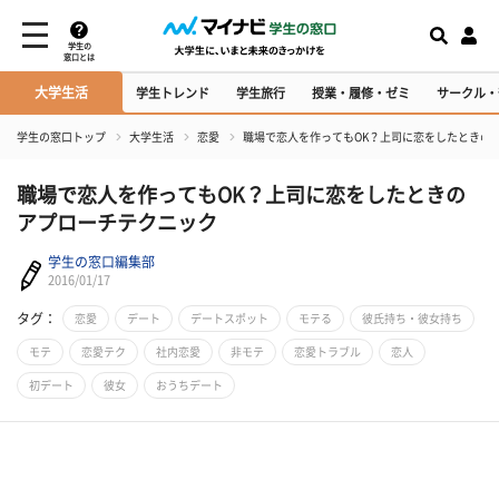
学生の
窓口とは
大学生活
学生トレンド
学生旅行
授業・履修・ゼミ
サークル・
学生の窓口トップ
大学生活
恋愛
職場で恋人を作ってもOK？上司に恋をしたときの
職場で恋人を作ってもOK？上司に恋をしたときの
アプローチテクニック
学生の窓口編集部
2016/01/17
タグ：
恋愛
デート
デートスポット
モテる
彼氏持ち・彼女持ち
モテ
恋愛テク
社内恋愛
非モテ
恋愛トラブル
恋人
初デート
彼女
おうちデート