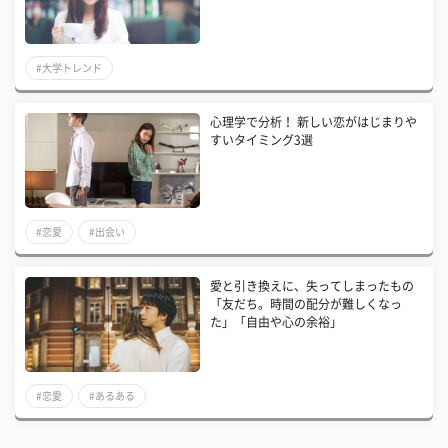
#大学トレンド
心理学で分析！ 新しい恋がはじまりや
すいタイミング3選
#恋愛
#出会い
愛と引き換えに、失ってしまったもの
「友だち。時間の配分が難しくなっ
た」「自由や心の余裕」
#恋愛
#あるある