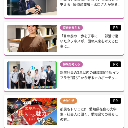
支える - 経済産業省・水口さんが語る...
PR
将来を考える
「目の前の一歩を丁寧に──部活で磨
いたタフネスが、国の未来を考える仕
事に...
PR
将来を考える
新卒社員の3年以内の離職率約4% イン
フラを“錆び”から守るナカボーテッ...
PR
大学生活
都民もトリコに⁉ 愛知県在住の大学
生・社会人に聞く、愛知県での暮らし
の魅...