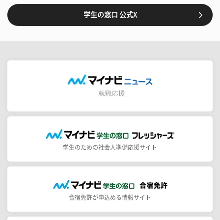
学生の窓口 公式X
学生のための社会人準備応援サイト
合宿免許が申込める情報サイト