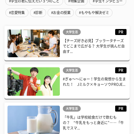
#学生の君に伝えたい３つのこと
#特集企画
#学生インタビュー
#恋愛特集
#診断
#お金の授業
#もやもや解決ゼミ
PR
大学生活
【チーズ好き必見】ブッラータチーズ
でどこまで広がる？ 大学生が挑んだ自
由す...
PR
大学生活
#ぎゅ〜〜にゅー！学生の発想から生ま
れた！ Jミルク×キョーソウPROJE...
PR
大学生活
「牛乳」は学校給食だけで飲むも
の？ “牛乳をもっと身近に”――「牛
乳でスマ...