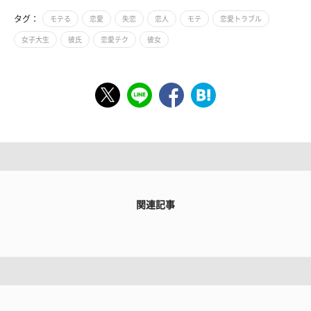
タグ：
モテる
恋愛
失恋
恋人
モテ
恋愛トラブル
女子大生
彼氏
恋愛テク
彼女
関連記事