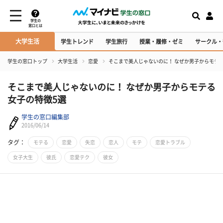
学生の
窓口とは
大学生活
学生トレンド
学生旅行
授業・履修・ゼミ
サークル・
学生の窓口トップ
大学生活
恋愛
そこまで美人じゃないのに！ なぜか男子からモテ
そこまで美人じゃないのに！ なぜか男子からモテる
女子の特徴5選
学生の窓口編集部
2016/06/14
タグ：
モテる
恋愛
失恋
恋人
モテ
恋愛トラブル
女子大生
彼氏
恋愛テク
彼女