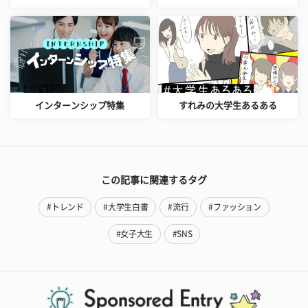
インターンシップ特集
すれみの大学生あるある
この記事に関連するタグ
#トレンド
#大学生白書
#流行
#ファッション
#女子大生
#SNS