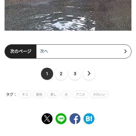
次のページ
次へ
1
2
3
タグ：
ネコ
動物
癒し
犬
アニメ
かわいい