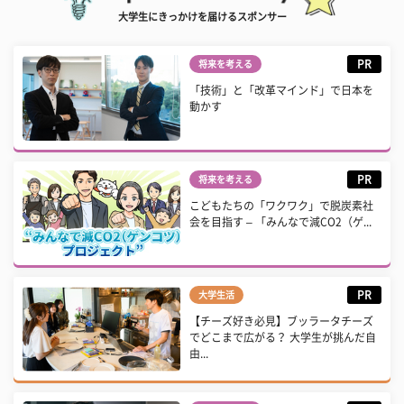
大学生にきっかけを届けるスポンサー
PR
将来を考える
「技術」と「改革マインド」で日本を
動かす
PR
将来を考える
こどもたちの「ワクワク」で脱炭素社
会を目指す – 「みんなで減CO2（ゲ...
PR
大学生活
【チーズ好き必見】ブッラータチーズ
でどこまで広がる？ 大学生が挑んだ自
由...