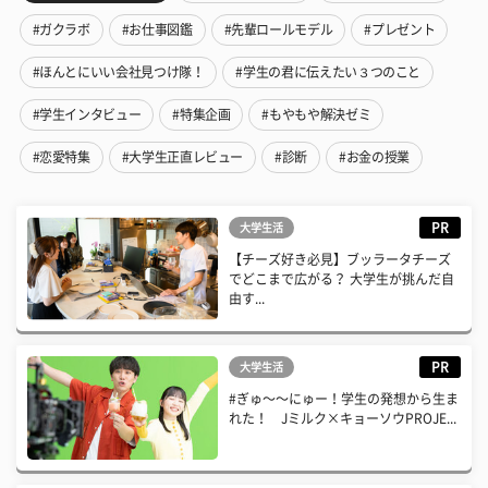
#ガクラボ
#お仕事図鑑
#先輩ロールモデル
#プレゼント
#ほんとにいい会社見つけ隊！
#学生の君に伝えたい３つのこと
#学生インタビュー
#特集企画
#もやもや解決ゼミ
#恋愛特集
#大学生正直レビュー
#診断
#お金の授業
PR
大学生活
【チーズ好き必見】ブッラータチーズ
でどこまで広がる？ 大学生が挑んだ自
由す...
PR
大学生活
#ぎゅ〜〜にゅー！学生の発想から生ま
れた！ Jミルク×キョーソウPROJE...