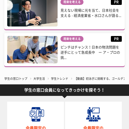
PR
将来を考える
見えない現場に光を当て、日本社会を
支える - 経済産業省・水口さんが語る...
PR
将来を考える
ピンチはチャンス！日本の物流問題を
逆手にとって急成長中 ー ア・プロの
挑...
学生の窓口トップ
大学生活
学生トレンド
【動画】初泳ぎに挑戦する、ゴールデンレ
学生の窓口会員になってきっかけを探そう！
会員限定の
会員限定の