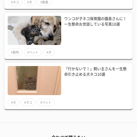
#ネコ
#犬
#動画
ワンコが子ネコ保育園の園長さんに！
一生懸命お世話している写真10選
#動物
#ペット
#犬
「行かないで！」飼い主さんを一生懸
命引き止める犬ネコ10選
#犬
#ネコ
#ペット