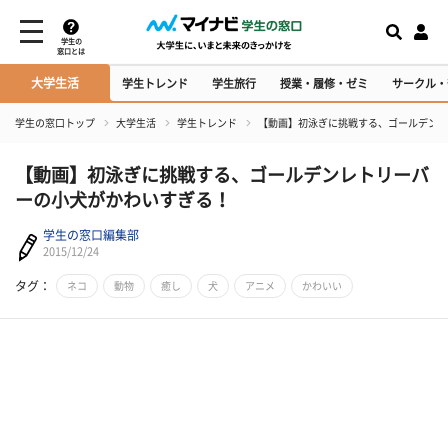
学生の
窓口とは
大学生活
学生トレンド
学生旅行
授業・履修・ゼミ
サークル・
学生の窓口トップ
大学生活
学生トレンド
【動画】初泳ぎに挑戦する、ゴールデンレ
【動画】初泳ぎに挑戦する、ゴールデンレトリーバ
ーの小犬がかわいすぎる！
学生の窓口編集部
2015/12/24
タグ：
ネコ
動物
癒し
犬
アニメ
かわいい