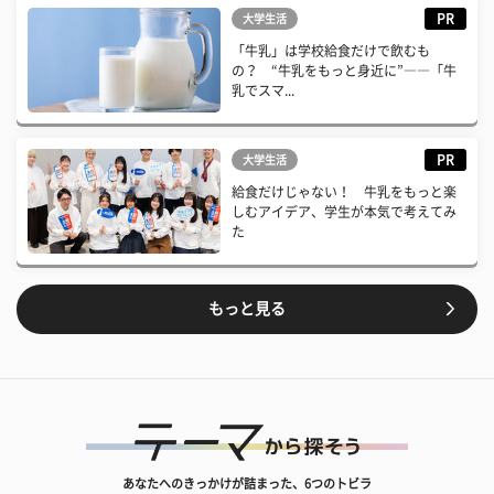
PR
大学生活
「牛乳」は学校給食だけで飲むも
の？ “牛乳をもっと身近に”――「牛
乳でスマ...
PR
大学生活
給食だけじゃない！ 牛乳をもっと楽
しむアイデア、学生が本気で考えてみ
た
もっと見る
あなたへのきっかけが詰まった、6つのトビラ