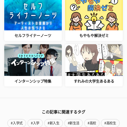
セルフライナーノーツ
もやもや解決ゼミ
インターンシップ特集
すれみの大学生あるある
この記事に関連するタグ
#入学式
#入学
#新入生
#新生活
#高校
#高校生