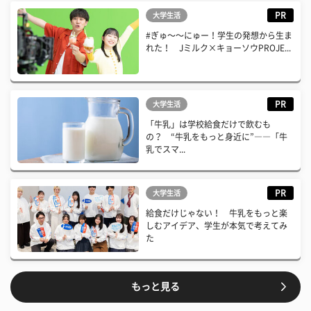
PR
大学生活
#ぎゅ〜〜にゅー！学生の発想から生ま
れた！ Jミルク×キョーソウPROJE...
PR
大学生活
「牛乳」は学校給食だけで飲むも
の？ “牛乳をもっと身近に”――「牛
乳でスマ...
PR
大学生活
給食だけじゃない！ 牛乳をもっと楽
しむアイデア、学生が本気で考えてみ
た
もっと見る