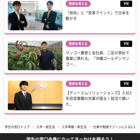
PR
将来を考える
「技術」と「改革マインド」で日本を
動かす
PR
将来を考える
マンゴー農家と会社員、二足の草鞋で
農業に携わる。「沖縄ゴールデンマン
ゴー...
PR
将来を考える
【ディーエムソリューションズ】入社3
年目営業職の先輩が語る！就活で磨い
た...
学生の窓口トップ
入学・新生活
入学準備・新生活
仕事や勉強でゾーンに入るには？
学生の窓口会員になってきっかけを探そう！