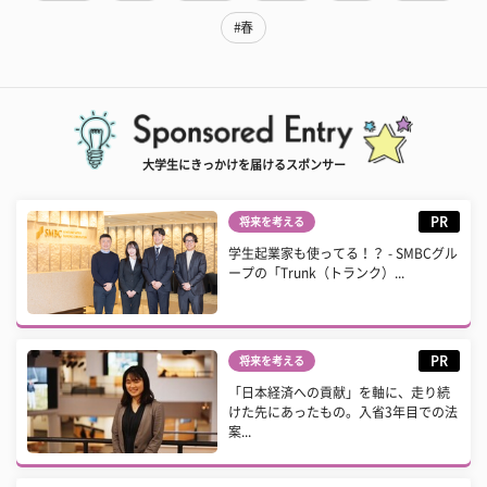
#春
大学生にきっかけを届けるスポンサー
PR
将来を考える
学生起業家も使ってる！？ - SMBCグル
ープの「Trunk（トランク）...
PR
将来を考える
「日本経済への貢献」を軸に、走り続
けた先にあったもの。入省3年目での法
案...