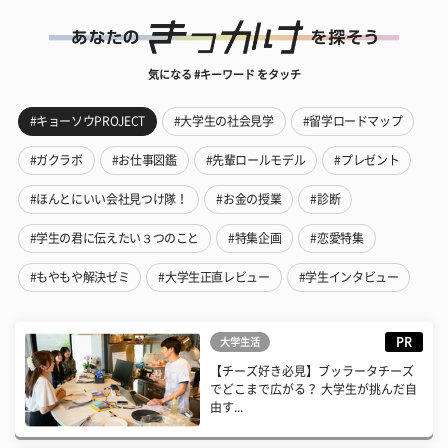
気になる #キーワード をタッチ
#キョーソウPROJECT
#大学生の社会見学
#留学ロードマップ
#ガクラボ
#お仕事図鑑
#先輩ロールモデル
#プレゼント
#ほんとにいい会社見つけ隊！
#お金の授業
#診断
#学生の君に伝えたい３つのこと
#特集企画
#恋愛特集
#もやもや解決ゼミ
#大学生正直レビュー
#学生インタビュー
PR
大学生活
【チーズ好き必見】ブッラータチーズ
でどこまで広がる？ 大学生が挑んだ自
由す...