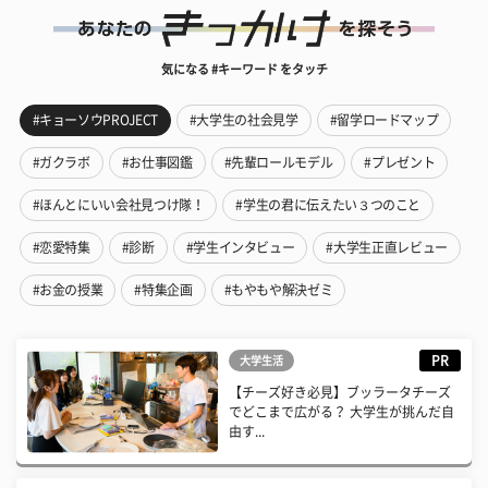
気になる #キーワード をタッチ
#キョーソウPROJECT
#大学生の社会見学
#留学ロードマップ
#ガクラボ
#お仕事図鑑
#先輩ロールモデル
#プレゼント
#ほんとにいい会社見つけ隊！
#学生の君に伝えたい３つのこと
#恋愛特集
#診断
#学生インタビュー
#大学生正直レビュー
#お金の授業
#特集企画
#もやもや解決ゼミ
PR
大学生活
【チーズ好き必見】ブッラータチーズ
でどこまで広がる？ 大学生が挑んだ自
由す...