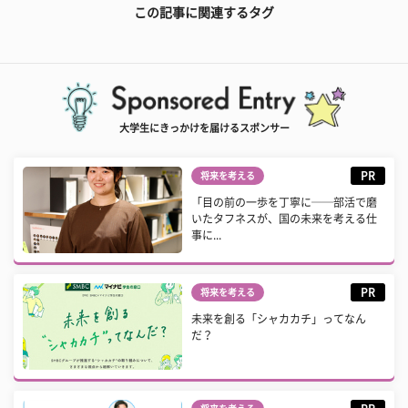
この記事に関連するタグ
大学生にきっかけを届けるスポンサー
PR
将来を考える
「目の前の一歩を丁寧に──部活で磨
いたタフネスが、国の未来を考える仕
事に...
PR
将来を考える
未来を創る「シャカカチ」ってなん
だ？