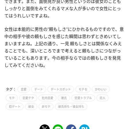
できます。また、面倒見が良い男性というのは彼女のことも
しっかりと面倒をみてくれるマメな人が多いので女性にとっ
てはうれしいですよね。
女性は本能的に男性の"頼もしさ"にひかれるものですので、意
中の相手や彼の頼もしさを感じた瞬間は思わずときめいてし
まいますよね。上記の通り、一見 頼もしさとは関係なくみえ
ることでも、深いところでまで考えると頼もしさにつながっ
ていることもあります。今の相手ならではの頼もしさを発見
してみてくださいね。
タグ：
恋愛
デート
デートスポット
モテる
かわいい
モテ
恋愛テク
社内恋愛
彼氏
恋愛トラブル
恋人
初デート
彼女
非モテ
彼氏持ち・彼女持ち