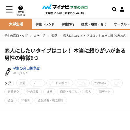
学生の
窓口とは
大学生活
学生トレンド
学生旅行
授業・履修・ゼミ
サークル・
学生の窓口トップ
大学生活
恋愛
恋人にしたいタイプはコレ！ 本当に頼りがいがあ
恋人にしたいタイプはコレ！ 本当に頼りがいがある
男性の特徴6つ
学生の窓口編集部
2015/12/21
タグ：
恋愛
デート
デートスポット
モテる
かわいい
モテ
恋愛テク
社内恋愛
彼氏
恋愛トラブル
恋人
初デート
彼女
非モテ
彼氏持ち・彼女持ち