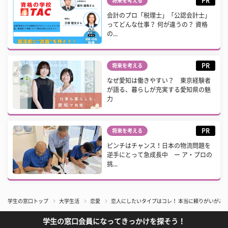
PR
将来を考える
会計のプロ「税理士」「公認会計士」
ってどんな仕事？ 何が違うの？ 資格
の...
PR
将来を考える
なぜ愛知は働きやすい？ 東京経験者
が語る、暮らしが充実する愛知県の魅
力
PR
将来を考える
ピンチはチャンス！日本の物流問題を
逆手にとって急成長中 ー ア・プロの
挑...
学生の窓口トップ
大学生活
恋愛
恋人にしたいタイプはコレ！ 本当に頼りがいがあ
学生の窓口会員になってきっかけを探そう！