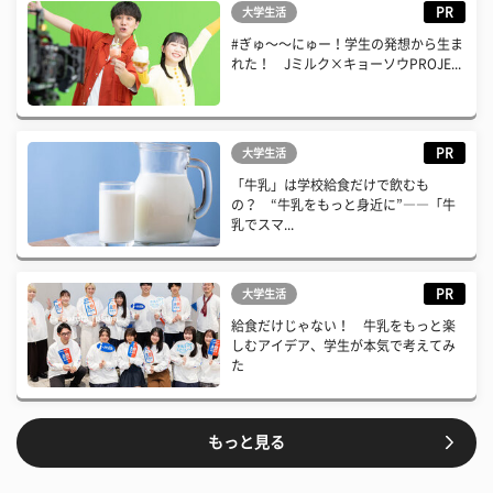
PR
大学生活
#ぎゅ〜〜にゅー！学生の発想から生ま
れた！ Jミルク×キョーソウPROJE...
PR
大学生活
「牛乳」は学校給食だけで飲むも
の？ “牛乳をもっと身近に”――「牛
乳でスマ...
PR
大学生活
給食だけじゃない！ 牛乳をもっと楽
しむアイデア、学生が本気で考えてみ
た
もっと見る