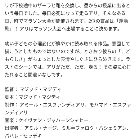
リが下校途中のザーラと靴を交換し、昼からの授業に出ると
いう毎日でした。毎日必死になって走るアリ。そんなある
日、町でマラソン大会が開催されます。2位の賞品は「運動
靴」！ アリはマラソン大会へ出場することに決めます。
幼い子どもの心理変化が鮮やかに読み取れる作品。意図して
描こうとしたものではないのですが、ときおり彼らの「こど
もらしさ」がちょっとした表情やしぐさにひらめきます。ラ
ストのシーンでは、アリがただ、ただ、走る！ その姿に心打
たれること間違いなしです。
監督： マジッド・マジディ
脚本：マジッド・マジディ
制作： アミール・エスファンディアリ、モハマド・エスファ
ンディアリ
音楽：ケイヴァン・ジャハーンシャヒー
出演者： アミル・ナージ、ミル＝ファロク・ハシェミアン、
バハレ・セッデキ