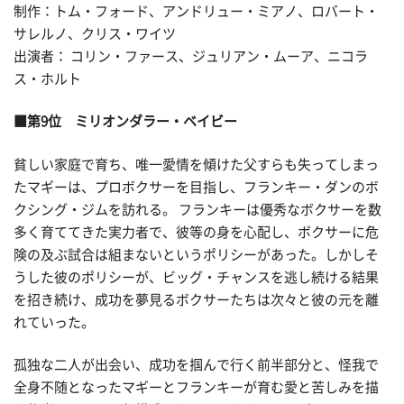
制作：トム・フォード、アンドリュー・ミアノ、ロバート・
サレルノ、クリス・ワイツ
出演者： コリン・ファース、ジュリアン・ムーア、ニコラ
ス・ホルト
■第9位 ミリオンダラー・ベイビー
貧しい家庭で育ち、唯一愛情を傾けた父すらも失ってしまっ
たマギーは、プロボクサーを目指し、フランキー・ダンのボ
クシング・ジムを訪れる。 フランキーは優秀なボクサーを数
多く育ててきた実力者で、彼等の身を心配し、ボクサーに危
険の及ぶ試合は組まないというポリシーがあった。しかしそ
うした彼のポリシーが、ビッグ・チャンスを逃し続ける結果
を招き続け、成功を夢見るボクサーたちは次々と彼の元を離
れていった。
孤独な二人が出会い、成功を掴んで行く前半部分と、怪我で
全身不随となったマギーとフランキーが育む愛と苦しみを描