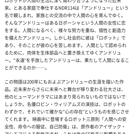
ロボットが人間の生活に深く関わり合うようになった近未
来。とある家庭で奉仕するNDR114は「アンドリュー」という
名で親しまれ、家族との交流の中で人間の心を育んでゆく。
そんなアンドリューはある日ポーシャという人間の女性に恋
をする。人間になるべく、様々な努力を重ね、個性と創造力
を備えたアンドリュー。しかし社会的に彼は「ロボット」で
あり、そのことが彼の心を苦しめます。 人間として認められ
るために、肉体を生体部品へと置き換えてゆくアンドリュ
ー。“永遠"を手放したアンドリューは、果たして人間になるこ
とができるのか……。
この物語は200年にもおよぶアンドリューの生涯を描いた作
品。近未来からさらに未来へと舞台が移り変わる壮大さは、
他のヒューマンドラマにはあまり見られないものではないで
しょうか。名優ロビン・ウィリアムズの演技は、ロボットの
わずかで、それでいて確かな“心の存在"というものを感じさせ
てくれます。 映画中に登場するロボット三原則「人間への安
全性、命令への服従、自己防衛」は、原作者のアイザック・