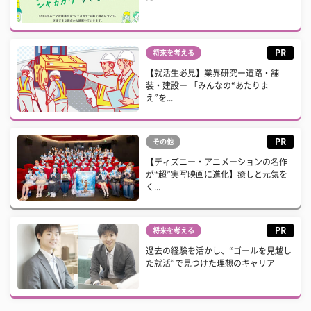
PR
将来を考える
【就活生必見】業界研究ー道路・舗
装・建設ー 「みんなの“あたりま
え”を...
PR
その他
【ディズニー・アニメーションの名作
が“超”実写映画に進化】癒しと元気を
く...
PR
将来を考える
過去の経験を活かし、“ゴールを見越し
た就活”で見つけた理想のキャリア