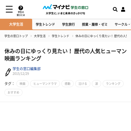
学生の
窓口とは
大学生活
学生トレンド
学生旅行
授業・履修・ゼミ
サークル・
学生の窓口トップ
大学生活
学生トレンド
休みの日にゆっくり見たい！ 歴代の人気
休みの日にゆっくり見たい！ 歴代の人気ヒューマン
映画ランキング
学生の窓口編集部
2015/12/29
タグ：
映画
ヒューマンドラマ
感動
泣ける
涙
ランキング
おすすめ