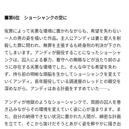
■第6位 ショーシャンクの空に
冤罪によって劣悪な環境に置かれながらも、希望を失わない
一人の男の姿を描いた作品。主人公アンディは妻と愛人を射
殺した罪に問われ、無罪を主張するも終身刑の判決が下され
てしまいます。アンディが服役することになったショーシャ
ンクは、囚人による暴力、看守への賄賂などが当たり前のよ
うに存在する劣悪な環境でした。そんな中でも希望を失わ
ず、持ち前の明晰な頭脳を生かしてショーシャンクを変えて
いくアンディ。長年服役している調達屋のレッドとの親交を
深めながら、アンディはある計画をすすめていた……。
アンディが地獄のようなショーシャンクで、周囲の囚人を巻
き込みながらその環境を変えていく姿に心が温まります。ま
た、自分の納得できない状況に置かれた人間が、綿密な計画
を立てて、そこから抜けだそうとあがく姿を鮮やかに描き出