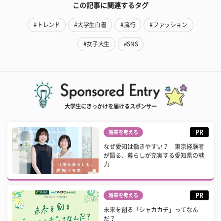
この記事に関連するタグ
#トレンド
#大学生白書
#流行
#ファッション
#女子大生
#SNS
大学生にきっかけを届けるスポンサー
PR
将来を考える
なぜ愛知は働きやすい？ 東京経験者
が語る、暮らしが充実する愛知県の魅
力
PR
将来を考える
未来を創る「シャカカチ」ってなん
だ？