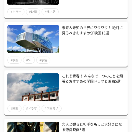
#ホラー
#映画
#怖い話
未来＆未知の世界にワクワク！ 絶対に
見るべきおすすめSF映画15選
#映画
#SF
#宇宙
これぞ青春！ みんなで一つのことを頑
張るおすすめの学園ドラマ＆映画5選
#映画
#ドラマ
#学園モノ
恋人と観ると相手をもっと大好きにな
る恋愛映画5選