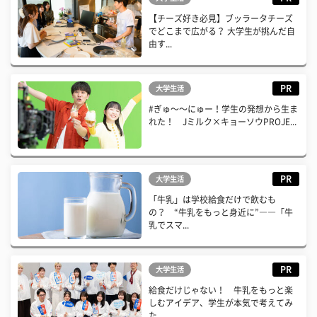
【チーズ好き必見】ブッラータチーズ
でどこまで広がる？ 大学生が挑んだ自
由す...
PR
大学生活
#ぎゅ〜〜にゅー！学生の発想から生ま
れた！ Jミルク×キョーソウPROJE...
PR
大学生活
「牛乳」は学校給食だけで飲むも
の？ “牛乳をもっと身近に”――「牛
乳でスマ...
PR
大学生活
給食だけじゃない！ 牛乳をもっと楽
しむアイデア、学生が本気で考えてみ
た