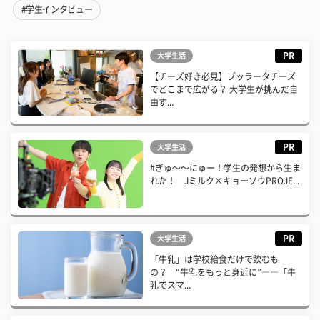
#学生インタビュー
PR
大学生活
【チーズ好き必見】ブッラータチーズ
でどこまで広がる？ 大学生が挑んだ自
由す...
PR
大学生活
#ぎゅ〜〜にゅー！学生の発想から生ま
れた！ Jミルク×キョーソウPROJE...
PR
大学生活
「牛乳」は学校給食だけで飲むも
の？ “牛乳をもっと身近に”――「牛
乳でスマ...