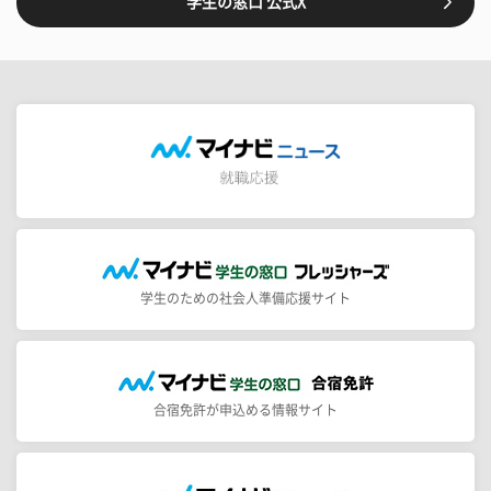
学生の窓口 公式X
学生のための社会人準備応援サイト
合宿免許が申込める情報サイト