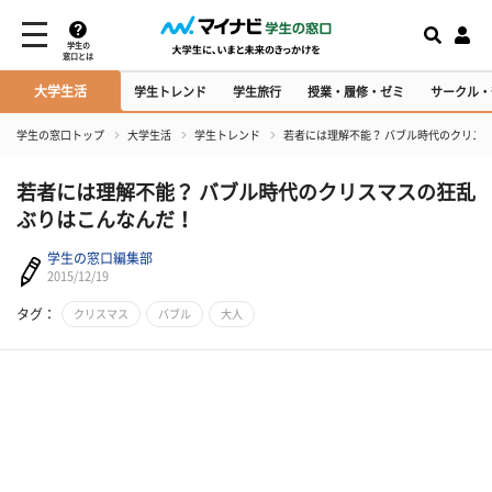
学生の
窓口とは
大学生活
学生トレンド
学生旅行
授業・履修・ゼミ
サークル・
学生の窓口トップ
大学生活
学生トレンド
若者には理解不能？ バブル時代のクリス
若者には理解不能？ バブル時代のクリスマスの狂乱
ぶりはこんなんだ！
学生の窓口編集部
2015/12/19
タグ：
クリスマス
バブル
大人