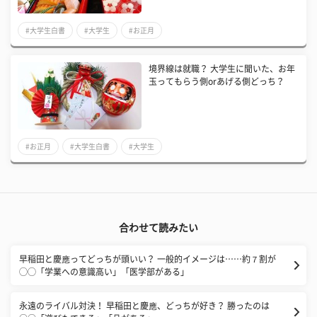
#大学生白書
#大学生
#お正月
境界線は就職？ 大学生に聞いた、お年
玉ってもらう側orあげる側どっち？
#お正月
#大学生白書
#大学生
合わせて読みたい
早稲田と慶應ってどっちが頭いい？ 一般的イメージは……約７割が
◯◯「学業への意識高い」「医学部がある」
永遠のライバル対決！ 早稲田と慶應、どっちが好き？ 勝ったのは