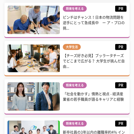
PR
将来を考える
ピンチはチャンス！日本の物流問題を
逆手にとって急成長中 ー ア・プロの
挑...
PR
大学生活
【チーズ好き必見】ブッラータチーズ
でどこまで広がる？ 大学生が挑んだ自
由...
PR
将来を考える
「社会を動かす」情熱と視点 - 経済産
業省の若手職員が語るキャリアと経験
PR
将来を考える
新卒社員の3年以内の離職率約4% イン