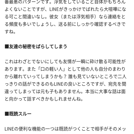
番最悪のパターンです。浮気をしていること自体がもちろん
よくないことですが、LINEがきっかけでばれたら大喧嘩にな
る可こと間違いなし。彼女（または浮気相手）なら連絡をと
る頻度も多いでしょうし、送る前にしっかり確認するべきで
すね。
■友達の秘密をばらしてしまう
これはわざとでないにしても友情が一瞬に砕け散る可能性が
あります。また「口の軽い人」として他の人も自分のまわり
から離れていってしまうかも？ 誰も見ていないところで二人
っきりの話ができるのもLINEの良いところですが、宛先を間
違ってしまっては元も子もありません。本当に大事な話は面
と向かって話すべきかもしれませんね。
■
既読スルー
LINEの便利な機能の一つは既読がつくことで相手がそのメッ