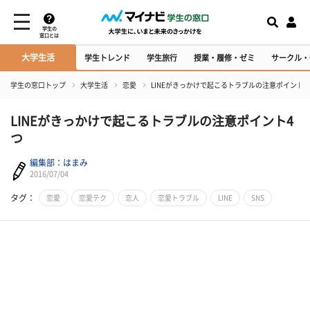
学生の
窓口とは
大学生活
学生トレンド
学生旅行
授業・履修・ゼミ
サークル・
学生の窓口トップ
大学生活
恋愛
LINEがきっかけで起こるトラブルの注意ポイント4
LINEがきっかけで起こるトラブルの注意ポイント4
つ
編集部：はまみ
2016/07/04
タグ：
恋愛
恋愛テク
恋人
恋愛トラブル
LINE
SNS