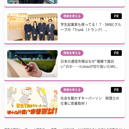
PR
将来を考える
学生起業家も使ってる！？ - SMBCグル
ープの「Trunk（トランク）...
PR
将来を考える
日本の通信市場はなぜ“複雑で面白
い”のか──IIJmioが切り拓いたMV...
PR
将来を考える
社会を動かすキーパーソン 税理士の
仕事に密着取材！