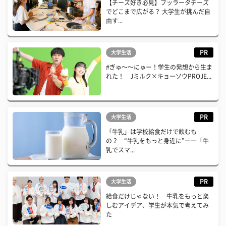
【チーズ好き必見】ブッラータチーズ
でどこまで広がる？ 大学生が挑んだ自
由す...
PR
大学生活
#ぎゅ〜〜にゅー！学生の発想から生ま
れた！ Jミルク×キョーソウPROJE...
PR
大学生活
「牛乳」は学校給食だけで飲むも
の？ “牛乳をもっと身近に”――「牛
乳でスマ...
PR
大学生活
給食だけじゃない！ 牛乳をもっと楽
しむアイデア、学生が本気で考えてみ
た