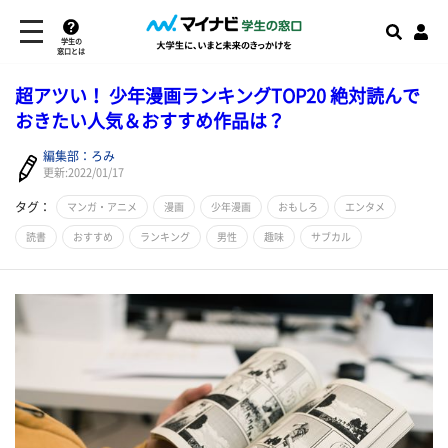
学生の
窓口とは
超アツい！ 少年漫画ランキングTOP20 絶対読んで
おきたい人気＆おすすめ作品は？
編集部：ろみ
更新:2022/01/17
タグ：
マンガ・アニメ
漫画
少年漫画
おもしろ
エンタメ
読書
おすすめ
ランキング
男性
趣味
サブカル