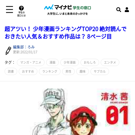
学生の
窓口とは
超アツい！ 少年漫画ランキングTOP20 絶対読んで
おきたい人気＆おすすめ作品は？ 8ページ目
編集部：ろみ
更新:2022/01/17
タグ：
マンガ・アニメ
漫画
少年漫画
おもしろ
エンタメ
読書
おすすめ
ランキング
男性
趣味
サブカル