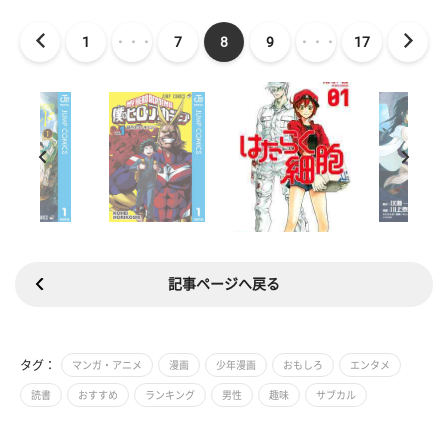
1
・・・
7
8
9
・・・
17
記事ページへ戻る
タグ：
マンガ・アニメ
漫画
少年漫画
おもしろ
エンタメ
読書
おすすめ
ランキング
男性
趣味
サブカル