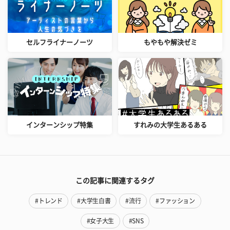
セルフライナーノーツ
もやもや解決ゼミ
インターンシップ特集
すれみの大学生あるある
この記事に関連するタグ
#トレンド
#大学生白書
#流行
#ファッション
#女子大生
#SNS