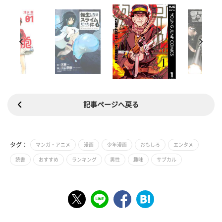
記事ページへ戻る
タグ：
マンガ・アニメ
漫画
少年漫画
おもしろ
エンタメ
読書
おすすめ
ランキング
男性
趣味
サブカル