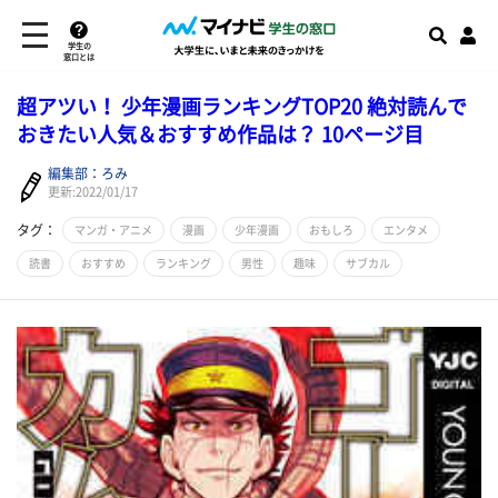
学生の
窓口とは
超アツい！ 少年漫画ランキングTOP20 絶対読んで
おきたい人気＆おすすめ作品は？ 10ページ目
編集部：ろみ
更新:2022/01/17
タグ：
マンガ・アニメ
漫画
少年漫画
おもしろ
エンタメ
読書
おすすめ
ランキング
男性
趣味
サブカル