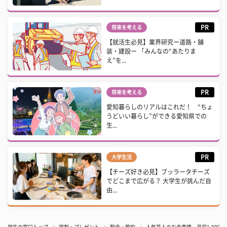
PR
将来を考える
【就活生必見】業界研究ー道路・舗
装・建設ー 「みんなの“あたりま
え”を...
PR
将来を考える
愛知暮らしのリアルはこれだ！ “ちょ
うどいい暮らし”ができる愛知県での
生...
PR
大学生活
【チーズ好き必見】ブッラータチーズ
でどこまで広がる？ 大学生が挑んだ自
由...