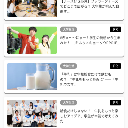
【チーズ好き必見】ブッラータチーズ
でどこまで広がる？ 大学生が挑んだ自
由す...
PR
大学生活
#ぎゅ〜〜にゅー！学生の発想から生ま
れた！ Jミルク×キョーソウPROJE...
PR
大学生活
「牛乳」は学校給食だけで飲むも
の？ “牛乳をもっと身近に”――「牛
乳でスマ...
PR
大学生活
給食だけじゃない！ 牛乳をもっと楽
しむアイデア、学生が本気で考えてみ
た