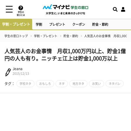
学生の
窓口とは
学割・プレゼント
学割
プレゼント
クーポン
貯金・節約
学生の窓口トップ
学割・プレゼント
貯金・節約
人気芸人のお金事情 月収1,000
人気芸人のお金事情 月収1,000万円以上、貯金1億
円の人も有り。ニッチェ江上は貯金1,000万以上
Jeana
2015/12/13
タグ：
学校ネタ
おもしろ
ネタ
地方ネタ
お笑い
ネタバレ