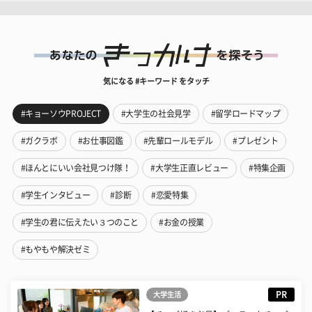
気になる #キーワード をタッチ
#キョーソウPROJECT
#大学生の社会見学
#留学ロードマップ
#ガクラボ
#お仕事図鑑
#先輩ロールモデル
#プレゼント
#ほんとにいい会社見つけ隊！
#大学生正直レビュー
#特集企画
#学生インタビュー
#診断
#恋愛特集
#学生の君に伝えたい３つのこと
#お金の授業
#もやもや解決ゼミ
PR
大学生活