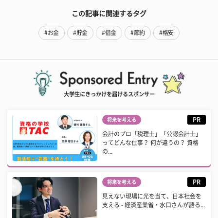
この記事に関連するタグ
#お金
#貯金
#借金
#節約
#格安
大学生にきっかけを届けるスポンサー
PR
将来を考える
会計のプロ「税理士」「公認会計士」
ってどんな仕事？ 何が違うの？ 資格
の...
PR
将来を考える
見えない現場に光を当て、日本社会を
支える - 経済産業省・水口さんが語る...