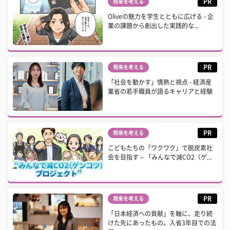
PR
将来を考える
Oliveの魅力を学生とともに広げる - 企
業の課題から創出した実践的な...
PR
将来を考える
「社会を動かす」情熱と視点 - 経済産
業省の若手職員が語るキャリアと経験
PR
将来を考える
こどもたちの「ワクワク」で脱炭素社
会を目指す – 「みんなで減CO2（ゲ...
PR
将来を考える
「日本経済への貢献」を軸に、走り続
けた先にあったもの。入省3年目での法