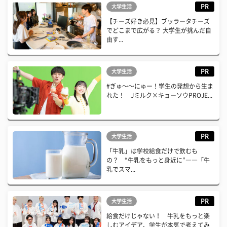
PR
大学生活
【チーズ好き必見】ブッラータチーズ
でどこまで広がる？ 大学生が挑んだ自
由す...
PR
大学生活
#ぎゅ〜〜にゅー！学生の発想から生ま
れた！ Jミルク×キョーソウPROJE...
PR
大学生活
「牛乳」は学校給食だけで飲むも
の？ “牛乳をもっと身近に”――「牛
乳でスマ...
PR
大学生活
給食だけじゃない！ 牛乳をもっと楽
しむアイデア、学生が本気で考えてみ