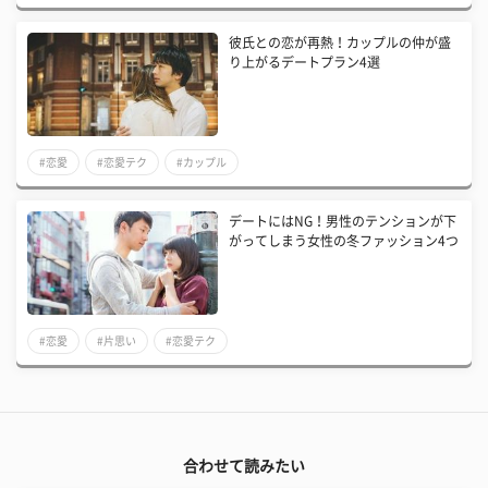
彼氏との恋が再熱！カップルの仲が盛
り上がるデートプラン4選
#恋愛
#恋愛テク
#カップル
デートにはNG！男性のテンションが下
がってしまう女性の冬ファッション4つ
#恋愛
#片思い
#恋愛テク
合わせて読みたい