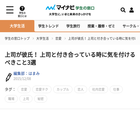
学生の
窓口とは
大学生活
学生トレンド
学生旅行
授業・履修・ゼミ
サークル・
学生の窓口トップ
大学生活
恋愛
上司が彼氏！ 上司と付き合っている時に気を付け
上司が彼氏！ 上司と付き合っている時に気を付ける
べきこと3選
編集部：はまみ
2015/12/08
タグ：
恋愛
恋愛テク
カップル
恋人
社内恋愛
仕事
職場
上司
秘密