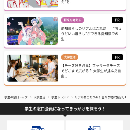
え”を...
PR
将来を考える
愛知暮らしのリアルはこれだ！ “ちょ
うどいい暮らし”ができる愛知県での
生...
PR
大学生活
【チーズ好き必見】ブッラータチーズ
でどこまで広がる？ 大学生が挑んだ自
由...
学生の窓口トップ
大学生活
学生トレンド
リアルねこあつめ！ 色々な物に集合しちゃ
学生の窓口会員になってきっかけを探そう！