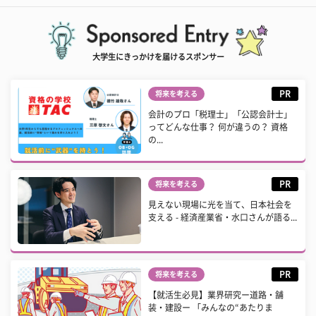
大学生にきっかけを届けるスポンサー
PR
将来を考える
会計のプロ「税理士」「公認会計士」
ってどんな仕事？ 何が違うの？ 資格
の...
PR
将来を考える
見えない現場に光を当て、日本社会を
支える - 経済産業省・水口さんが語る...
PR
将来を考える
【就活生必見】業界研究ー道路・舗
装・建設ー 「みんなの“あたりま