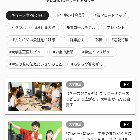
気になる #キーワード をタッチ
#キョーソウPROJECT
#大学生の社会見学
#留学ロードマップ
#ガクラボ
#お仕事図鑑
#先輩ロールモデル
#プレゼント
#ほんとにいい会社見つけ隊！
#特集企画
#診断
#恋愛特集
#大学生正直レビュー
#お金の授業
#学生インタビュー
#学生の君に伝えたい３つのこと
#もやもや解決ゼミ
PR
大学生活
【チーズ好き必見】ブッラータチーズ
でどこまで広がる？ 大学生が挑んだ自
由す...
PR
大学生活
#ぎゅ〜〜にゅー！学生の発想から生ま
れた！ Jミルク×キョーソウPROJE...