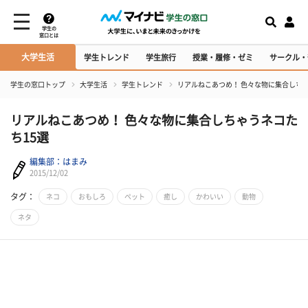
学生の
窓口とは
大学生活
学生トレンド
学生旅行
授業・履修・ゼミ
サークル・
学生の窓口トップ
大学生活
学生トレンド
リアルねこあつめ！ 色々な物に集合しちゃ
リアルねこあつめ！ 色々な物に集合しちゃうネコた
ち15選
編集部：はまみ
2015/12/02
タグ：
ネコ
おもしろ
ペット
癒し
かわいい
動物
ネタ