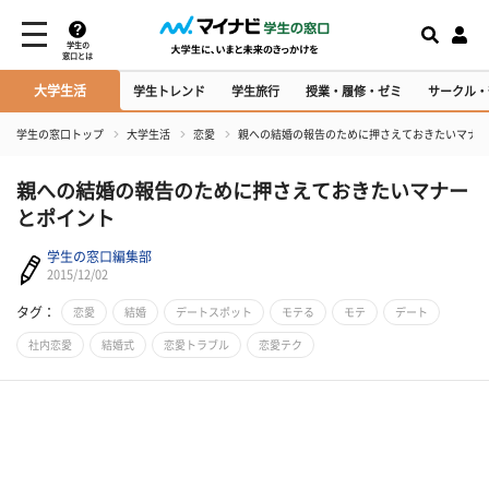
学生の
窓口とは
大学生活
学生トレンド
学生旅行
授業・履修・ゼミ
サークル・
学生の窓口トップ
大学生活
恋愛
​親への結婚の報告のために押さえておきたいマナ
​親への結婚の報告のために押さえておきたいマナー
とポイント
学生の窓口編集部
2015/12/02
タグ：
恋愛
結婚
デートスポット
モテる
モテ
デート
社内恋愛
結婚式
恋愛トラブル
恋愛テク