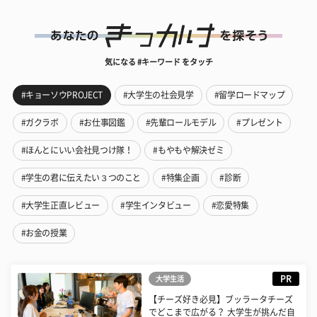
気になる #キーワード をタッチ
#キョーソウPROJECT
#大学生の社会見学
#留学ロードマップ
#ガクラボ
#お仕事図鑑
#先輩ロールモデル
#プレゼント
#ほんとにいい会社見つけ隊！
#もやもや解決ゼミ
#学生の君に伝えたい３つのこと
#特集企画
#診断
#大学生正直レビュー
#学生インタビュー
#恋愛特集
#お金の授業
PR
大学生活
【チーズ好き必見】ブッラータチーズ
でどこまで広がる？ 大学生が挑んだ自