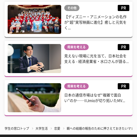
PR
その他
【ディズニー・アニメーションの名作
が“超”実写映画に進化】癒しと元気を
く...
PR
将来を考える
見えない現場に光を当て、日本社会を
支える - 経済産業省・水口さんが語る...
PR
将来を考える
日本の通信市場はなぜ“複雑で面白
い”のか──IIJmioが切り拓いたMV...
学生の窓口トップ
大学生活
恋愛
​親への結婚の報告のために押さえておきたいマナ