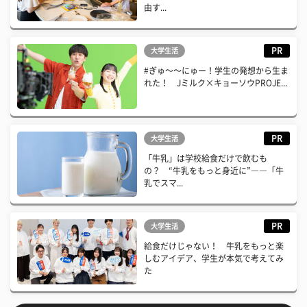
由す...
PR
大学生活
#ぎゅ〜〜にゅー！学生の発想から生ま
れた！ Jミルク×キョーソウPROJE...
PR
大学生活
「牛乳」は学校給食だけで飲むも
の？ “牛乳をもっと身近に”――「牛
乳でスマ...
PR
大学生活
給食だけじゃない！ 牛乳をもっと楽
しむアイデア、学生が本気で考えてみ
た