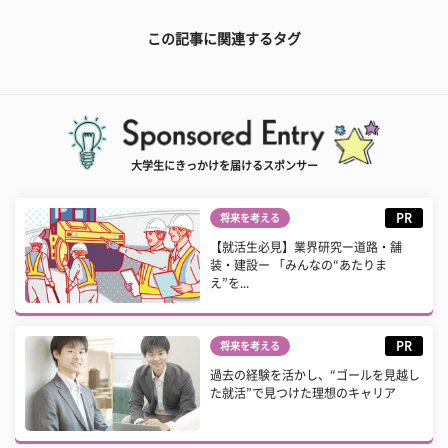
この記事に関連するタグ
大学生にきっかけを届けるスポンサー
PR
将来を考える
【就活生必見】業界研究ー道路・舗
装・建設ー 「みんなの“あたりま
え”を...
PR
将来を考える
過去の経験を活かし、“ゴールを見越し
た就活”で見つけた理想のキャリア