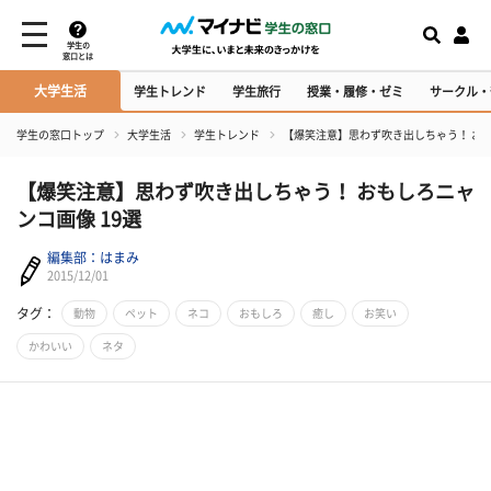
学生の
窓口とは
大学生活
学生トレンド
学生旅行
授業・履修・ゼミ
サークル・
学生の窓口トップ
大学生活
学生トレンド
【爆笑注意】思わず吹き出しちゃう！ おも
【爆笑注意】思わず吹き出しちゃう！ おもしろニャ
ンコ画像 19選
編集部：はまみ
2015/12/01
タグ：
動物
ペット
ネコ
おもしろ
癒し
お笑い
かわいい
ネタ