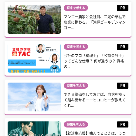
PR
将来を考える
マンゴー農家と会社員、二足の草鞋で
農業に携わる。「沖縄ゴールデンマン
ゴー...
PR
将来を考える
会計のプロ「税理士」「公認会計士」
ってどんな仕事？ 何が違うの？ 資格
の...
PR
将来を考える
できる準備をしておけば、自信を持っ
て踏み出せる――ヒコロヒーが教えて
くれ...
PR
将来を考える
【就活生応援】噛んでるときは、うつ