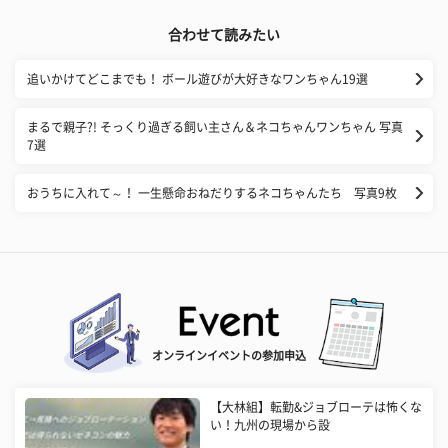
合わせて読みたい
追いかけてどこまでも！ ボール遊びが大好きなワンちゃん19選
まるで親子?! そっくり過ぎる飼い主さん＆ネコちゃんワンちゃん 写真
7選
おうちに入れて～！ 一生懸命おねだりするネコちゃんたち 写真9枚
オンラインイベントの参加申込
【大林組】転勤&ジョブローテは怖くな
い！九州の現場から設