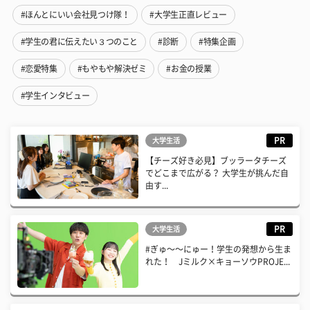
#ほんとにいい会社見つけ隊！
#大学生正直レビュー
#学生の君に伝えたい３つのこと
#診断
#特集企画
#恋愛特集
#もやもや解決ゼミ
#お金の授業
#学生インタビュー
PR
大学生活
【チーズ好き必見】ブッラータチーズ
でどこまで広がる？ 大学生が挑んだ自
由す...
PR
大学生活
#ぎゅ〜〜にゅー！学生の発想から生ま
れた！ Jミルク×キョーソウPROJE...