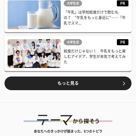
PR
大学生活
「牛乳」は学校給食だけで飲むも
の？ “牛乳をもっと身近に”――「牛
乳でスマ...
PR
大学生活
給食だけじゃない！ 牛乳をもっと楽
しむアイデア、学生が本気で考えてみ
た
もっと見る
あなたへのきっかけが詰まった、6つのトビラ