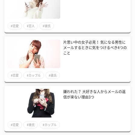
#恋愛
#恋人
#彼氏
片思い中の女子必見！ 気になる男性に
メールするときに気をつけるべき4つの
こと
#恋愛
#カップル
#彼氏
嫌われた？ 大好きな人からメールの返
信が来ない理由3つ
#恋愛
#彼氏
#カップル