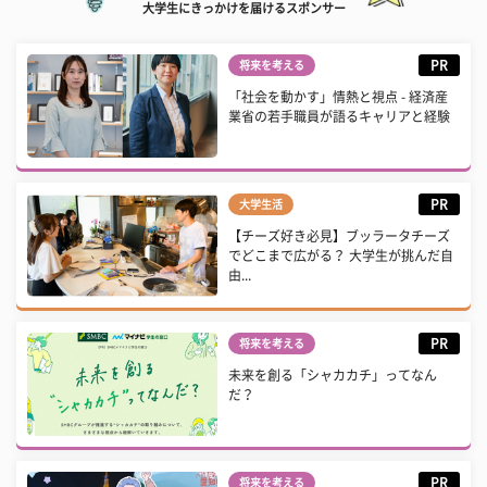
大学生にきっかけを届けるスポンサー
PR
将来を考える
「社会を動かす」情熱と視点 - 経済産
業省の若手職員が語るキャリアと経験
PR
大学生活
【チーズ好き必見】ブッラータチーズ
でどこまで広がる？ 大学生が挑んだ自
由...
PR
将来を考える
未来を創る「シャカカチ」ってなん
だ？
PR
将来を考える