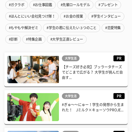
#ガクラボ
#お仕事図鑑
#先輩ロールモデル
#プレゼント
#ほんとにいい会社見つけ隊！
#お金の授業
#学生インタビュー
#もやもや解決ゼミ
#学生の君に伝えたい３つのこと
#恋愛特集
#診断
#特集企画
#大学生正直レビュー
PR
大学生活
【チーズ好き必見】ブッラータチーズ
でどこまで広がる？ 大学生が挑んだ自
由す...
PR
大学生活
#ぎゅ〜〜にゅー！学生の発想から生ま
れた！ Jミルク×キョーソウPROJE...