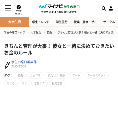
学生の
窓口とは
大学生活
学生トレンド
学生旅行
授業・履修・ゼミ
サークル・
学生の窓口トップ
大学生活
恋愛
きちんと管理が大事！ 彼女と一緒に決めておきた
きちんと管理が大事！ 彼女と一緒に決めておきたい
お金のルール
学生の窓口編集部
2015/12/01
タグ：
恋愛
カップル
彼氏
彼女
デート
デートスポット
モテる
モテ
恋愛テク
社内恋愛