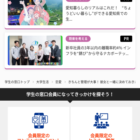
愛知暮らしのリアルはこれだ！ “ちょ
うどいい暮らし”ができる愛知県での
生...
PR
将来を考える
新卒社員の3年以内の離職率約4% イン
フラを“錆び”から守るナカボーテッ...
学生の窓口トップ
大学生活
恋愛
きちんと管理が大事！ 彼女と一緒に決めておきた
学生の窓口会員になってきっかけを探そう！
会員限定の
会員限定の