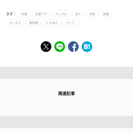
タグ：
恋愛
恋愛テク
カップル
恋人
夫婦
結婚
マンネリ
倦怠期
ときめき
デート
関連記事