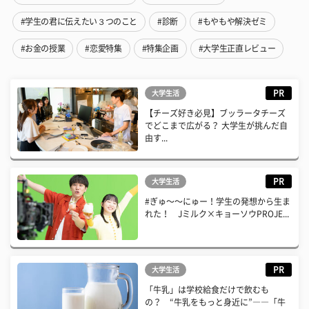
#学生の君に伝えたい３つのこと
#診断
#もやもや解決ゼミ
#お金の授業
#恋愛特集
#特集企画
#大学生正直レビュー
PR
大学生活
【チーズ好き必見】ブッラータチーズ
でどこまで広がる？ 大学生が挑んだ自
由す...
PR
大学生活
#ぎゅ〜〜にゅー！学生の発想から生ま
れた！ Jミルク×キョーソウPROJE...
PR
大学生活
「牛乳」は学校給食だけで飲むも
の？ “牛乳をもっと身近に”――「牛