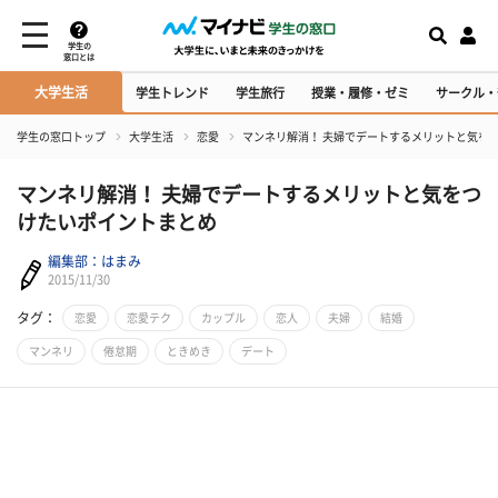
学生の
窓口とは
大学生活
学生トレンド
学生旅行
授業・履修・ゼミ
サークル・
学生の窓口トップ
大学生活
恋愛
マンネリ解消！ 夫婦でデートするメリットと気を
マンネリ解消！ 夫婦でデートするメリットと気をつ
けたいポイントまとめ
編集部：はまみ
2015/11/30
タグ：
恋愛
恋愛テク
カップル
恋人
夫婦
結婚
マンネリ
倦怠期
ときめき
デート