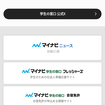
学生の窓口 公式X
学生のための社会人準備応援サイト
合宿免許が申込める情報サイト