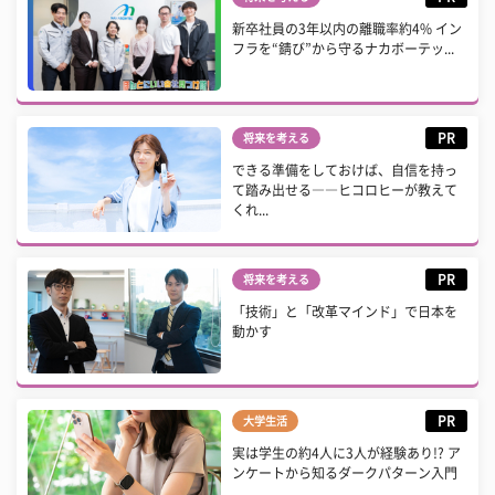
新卒社員の3年以内の離職率約4% イン
フラを“錆び”から守るナカボーテッ...
PR
将来を考える
できる準備をしておけば、自信を持っ
て踏み出せる――ヒコロヒーが教えて
くれ...
PR
将来を考える
「技術」と「改革マインド」で日本を
動かす
PR
大学生活
実は学生の約4人に3人が経験あり!? ア
ンケートから知るダークパターン入門