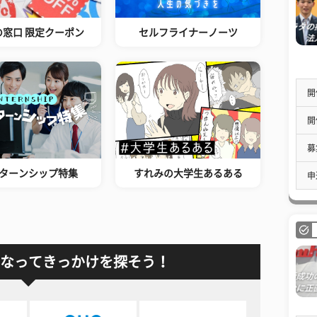
の窓口 限定クーポン
セルフライナーノーツ
開
開
募
ターンシップ特集
すれみの大学生あるある
申
なってきっかけを探そう！