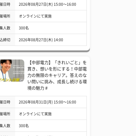
催日時
2026年08月27日(木) 15:00〜16:00
催場所
オンラインにて実施
集人数
300名
込締切
2026年08月27日(木) 14:00
【中部電力】「きれいごと」を
貫き、想いを形にする！中部電
力の無限のキャリア。答えのな
い問いに挑み、成長し続ける環
境の魅力 #
催日時
2026年08月31日(月) 15:00〜16:00
催場所
オンラインにて実施
集人数
300名