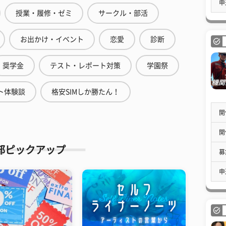
申
授業・履修・ゼミ
サークル・部活
お出かけ・イベント
恋愛
診断
奨学金
テスト・レポート対策
学園祭
ト体験談
格安SIMしか勝たん！
開
開
部ピックアップ
募
申