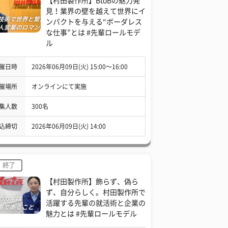
【村田製作所】BtoBの魅力発
見！業界の壁を越えて世界にイ
ンパクトを与える“ボーダレス
な仕事”とは #先輩ロールモデ
ル
催日時
2026年06月09日(火) 15:00〜16:00
催場所
オンラインにて実施
集人数
300名
込締切
2026年06月09日(火) 14:00
終了
【村田製作所】飾らず、偽ら
ず、自分らしく。村田製作所で
活躍する先輩の就活術と企業の
魅力とは #先輩ロールモデル