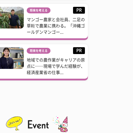
PR
将来を考える
マンゴー農家と会社員、二足の
草鞋で農業に携わる。「沖縄ゴ
ールデンマンゴー...
PR
将来を考える
地域での農作業がキャリアの原
点に──現場で学んだ経験が、
経済産業省の仕事...