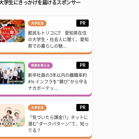
大学生にきっかけを届けるスポンサー
PR
大学生活
都民もトリコに⁉ 愛知県在住
の大学生・社会人に聞く、愛知
県での暮らしの魅...
PR
将来を考える
新卒社員の3年以内の離職率約
4% インフラを“錆び”から守る
ナカボーテッ...
PR
大学生活
「気づいたら課金!?」ネットに
潜む“ダークパターン”て、知っ
てる？