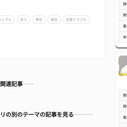
開
開
カップル
恋人
男性
彼氏
恋愛トラブル
募
申
関連記事
開
開
リの別のテーマの記事を見る
募