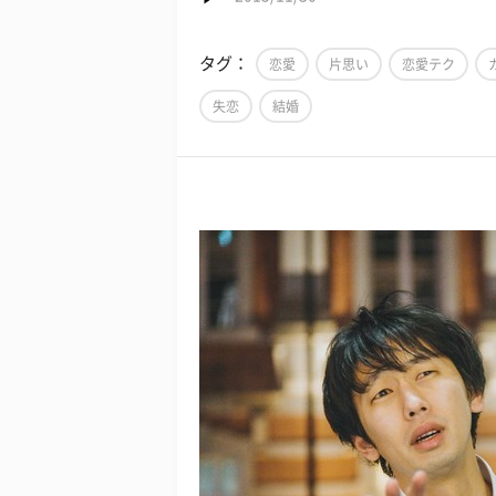
タグ：
恋愛
片思い
恋愛テク
失恋
結婚