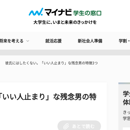
将来を考える
就活応援
新社会人準備
学割
彼氏にはしたくない。「いい人止まり」な残念男の特徴3つ
学
「いい人止まり」な残念男の特
体
き
学
あとで読む