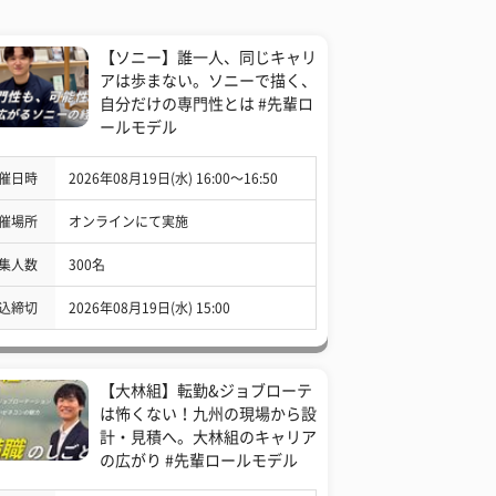
【ソニー】誰一人、同じキャリ
アは歩まない。ソニーで描く、
自分だけの専門性とは #先輩ロ
ールモデル
催日時
2026年08月19日(水) 16:00〜16:50
催場所
オンラインにて実施
集人数
300名
込締切
2026年08月19日(水) 15:00
【大林組】転勤&ジョブローテ
は怖くない！九州の現場から設
計・見積へ。大林組のキャリア
の広がり #先輩ロールモデル