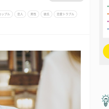
カップル
恋人
男性
彼氏
恋愛トラブル