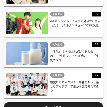
PR
大学生活
#ぎゅ〜〜にゅー！学生の発想から生ま
れた！ Jミルク×キョーソウPROJE...
PR
大学生活
「牛乳」は学校給食だけで飲むも
の？ “牛乳をもっと身近に”――「牛
乳でスマ...
PR
大学生活
給食だけじゃない！ 牛乳をもっと楽
しむアイデア、学生が本気で考えてみ
た