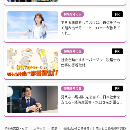
PR
将来を考える
できる準備をしておけば、自信を持っ
て踏み出せる――ヒコロヒーが教えて
くれ...
PR
将来を考える
社会を動かすキーパーソン 税理士の
仕事に密着取材！
PR
将来を考える
見えない現場に光を当て、日本社会を
支える - 経済産業省・水口さんが語る...
学生の窓口トップ
大学生活
恋愛
長旅だからこそ仲良く！ 恋人との海外旅行で気を