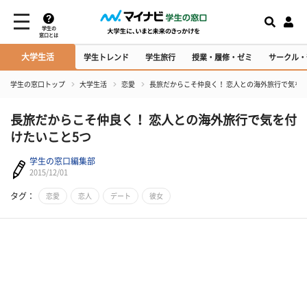
学生の
窓口とは
大学生活
学生トレンド
学生旅行
授業・履修・ゼミ
サークル・
学生の窓口トップ
大学生活
恋愛
長旅だからこそ仲良く！ 恋人との海外旅行で気を
長旅だからこそ仲良く！ 恋人との海外旅行で気を付
けたいこと5つ
学生の窓口編集部
2015/12/01
タグ：
恋愛
恋人
デート
彼女