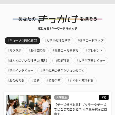
気になる #キーワード をタッチ
#キョーソウPROJECT
#大学生の社会見学
#留学ロードマップ
#ガクラボ
#お仕事図鑑
#先輩ロールモデル
#プレゼント
#ほんとにいい会社見つけ隊！
#恋愛特集
#大学生正直レビュー
#学生インタビュー
#学生の君に伝えたい３つのこと
#お金の授業
#診断
#特集企画
#もやもや解決ゼミ
PR
大学生活
【チーズ好き必見】ブッラータチーズ
でどこまで広がる？ 大学生が挑んだ自
由す...