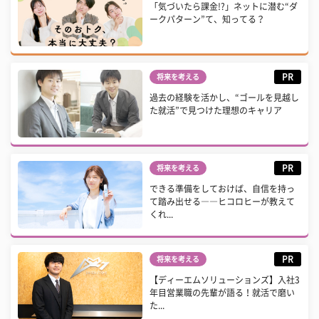
「気づいたら課金!?」ネットに潜む“ダ
ークパターン”て、知ってる？
PR
将来を考える
過去の経験を活かし、“ゴールを見越し
た就活”で見つけた理想のキャリア
PR
将来を考える
できる準備をしておけば、自信を持っ
て踏み出せる――ヒコロヒーが教えて
くれ...
PR
将来を考える
【ディーエムソリューションズ】入社3
年目営業職の先輩が語る！就活で磨い
た...