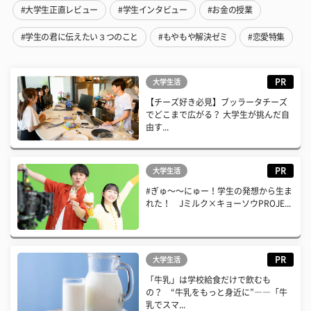
#大学生正直レビュー
#学生インタビュー
#お金の授業
#学生の君に伝えたい３つのこと
#もやもや解決ゼミ
#恋愛特集
PR
大学生活
【チーズ好き必見】ブッラータチーズ
でどこまで広がる？ 大学生が挑んだ自
由す...
PR
大学生活
#ぎゅ〜〜にゅー！学生の発想から生ま
れた！ Jミルク×キョーソウPROJE...
PR
大学生活
「牛乳」は学校給食だけで飲むも
の？ “牛乳をもっと身近に”――「牛
乳でスマ...