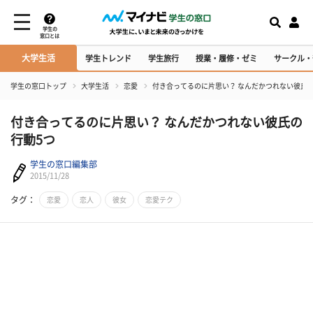
学生の
窓口とは
大学生活
学生トレンド
学生旅行
授業・履修・ゼミ
サークル・
学生の窓口トップ
大学生活
恋愛
付き合ってるのに片思い？ なんだかつれない彼氏の
付き合ってるのに片思い？ なんだかつれない彼氏の
行動5つ
学生の窓口編集部
2015/11/28
タグ：
恋愛
恋人
彼女
恋愛テク