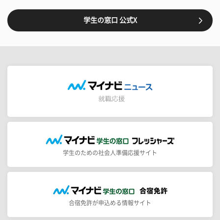
学生の窓口 公式X
学生のための社会人準備応援サイト
合宿免許が申込める情報サイト