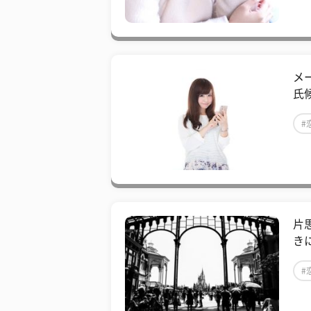
メ
氏
#
片
き
#