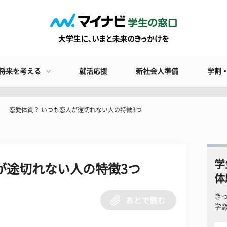
将来を考える
就活応援
新社会人準備
学割
恋愛体質？ いつも恋人が途切れない人の特徴3つ
学
が途切れない人の特徴3つ
体
き
あとで読む
学