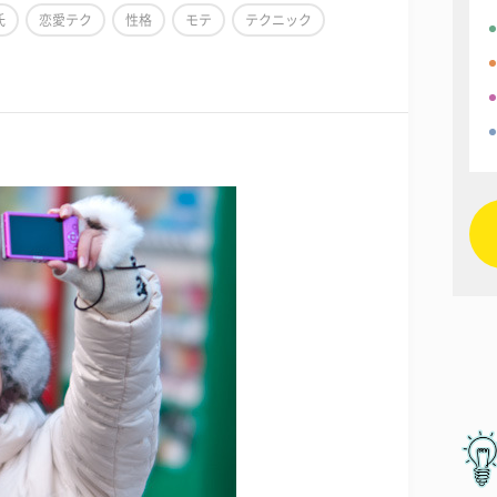
氏
恋愛テク
性格
モテ
テクニック