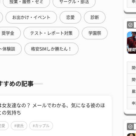
授業・履修・ゼミ
サークル・部活
申
お出かけ・イベント
恋愛
診断
奨学金
テスト・レポート対策
学園祭
ト体験談
格安SIMしか勝たん！
開
開
すすめの記事
募
申
は女友達なの？ メールでわかる、気になる彼のほ
との気持ち
恋愛
#彼氏
#カップル