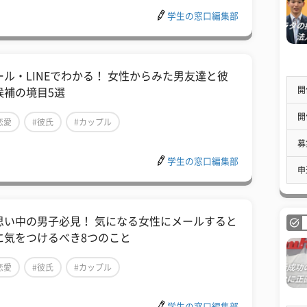
学生の窓口編集部
ール・LINEでわかる！ 女性からみた男友達と彼
開
候補の境目5選
開
恋愛
#彼氏
#カップル
募
学生の窓口編集部
申
思い中の男子必見！ 気になる女性にメールすると
に気をつけるべき8つのこと
恋愛
#彼氏
#カップル
学生の窓口編集部