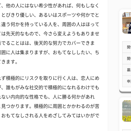
ど、他の人にはない希少性があれば、何もしなく
。とびきり優しい、あるいはスポーツや何かでと
と違う何かを持っている人を、周囲の人はほって
ては先天的なもので、今さら変えようもありませ
秀でることはは、後天的な努力でカバーできま
開
周囲に人は集まりますが、おもてなししたい、ち
開
てきます。
募
れず積極的にリスクを取りに行く人は、恋人にめ
申
が、誰もがみな社交的で積極的になれるわけでも
れない内向的な性格でも、人に勝る何かがあれ
と見つかります。積極的に周囲とかかわるのが苦
、おもてなしされる人をめざしてみてはいかがで