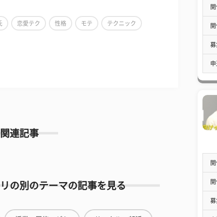
開
氏
恋愛テク
性格
モテ
テクニック
開
募
申
関連記事
開
開
リの別のテーマの記事を見る
募