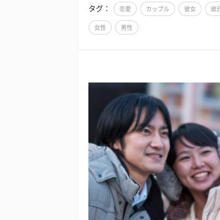
タグ：
恋愛
カップル
彼女
彼
女性
男性