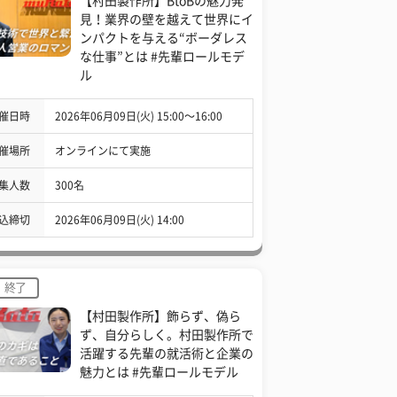
【村田製作所】BtoBの魅力発
見！業界の壁を越えて世界にイ
ンパクトを与える“ボーダレス
な仕事”とは #先輩ロールモデ
ル
催日時
2026年06月09日(火) 15:00〜16:00
催場所
オンラインにて実施
集人数
300名
込締切
2026年06月09日(火) 14:00
終了
【村田製作所】飾らず、偽ら
ず、自分らしく。村田製作所で
活躍する先輩の就活術と企業の
魅力とは #先輩ロールモデル