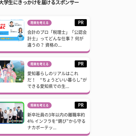
大学生にきっかけを届けるスポンサー
PR
将来を考える
会計のプロ「税理士」「公認会
計士」ってどんな仕事？ 何が
違うの？ 資格の...
PR
将来を考える
愛知暮らしのリアルはこれ
だ！ “ちょうどいい暮らし”が
できる愛知県での生...
PR
将来を考える
新卒社員の3年以内の離職率約
4% インフラを“錆び”から守る
ナカボーテッ...