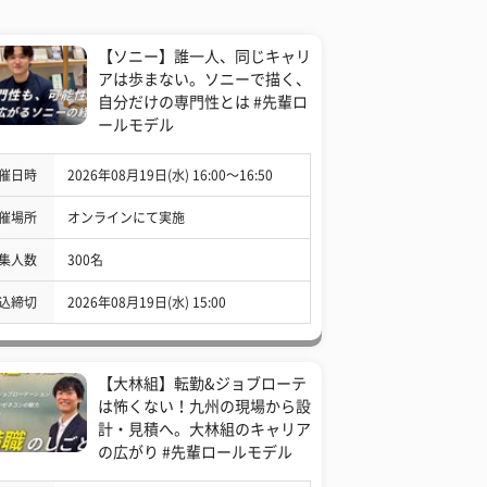
【ソニー】誰一人、同じキャリ
アは歩まない。ソニーで描く、
自分だけの専門性とは #先輩ロ
ールモデル
催日時
2026年08月19日(水) 16:00〜16:50
催場所
オンラインにて実施
集人数
300名
込締切
2026年08月19日(水) 15:00
【大林組】転勤&ジョブローテ
は怖くない！九州の現場から設
計・見積へ。大林組のキャリア
の広がり #先輩ロールモデル