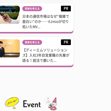
PR
将来を考える
日本の通信市場はなぜ“複雑で
面白い”のか──IIJmioが切り
拓いたMV...
PR
将来を考える
【ディーエムソリューション
ズ】入社3年目営業職の先輩が
語る！就活で磨いた...