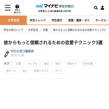
学生の
窓口とは
大学生活
学生トレンド
学生旅行
授業・履修・ゼミ
サークル・
学生の窓口トップ
大学生活
恋愛
彼からもっと信頼されるための恋愛テクニック3選
彼からもっと信頼されるための恋愛テクニック3選
学生の窓口編集部
2015/11/30
タグ：
恋愛
カップル
彼女
彼氏
恋愛テク
社内恋愛
初デート
恋人
恋愛トラブル
デート