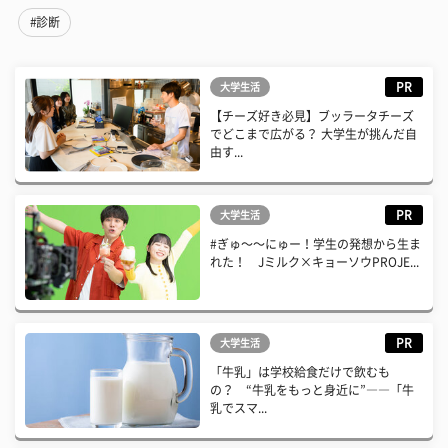
#診断
PR
大学生活
【チーズ好き必見】ブッラータチーズ
でどこまで広がる？ 大学生が挑んだ自
由す...
PR
大学生活
#ぎゅ〜〜にゅー！学生の発想から生ま
れた！ Jミルク×キョーソウPROJE...
PR
大学生活
「牛乳」は学校給食だけで飲むも
の？ “牛乳をもっと身近に”――「牛
乳でスマ...