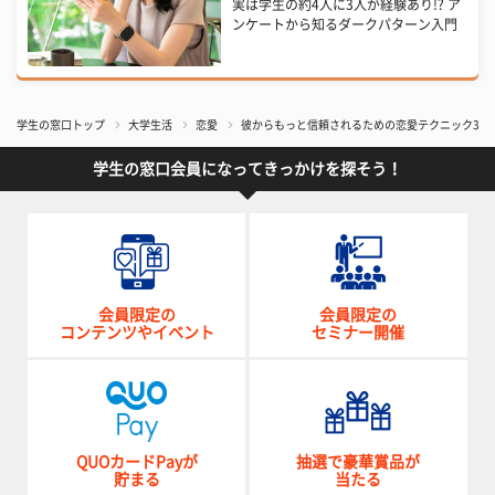
実は学生の約4人に3人が経験あり!? ア
ンケートから知るダークパターン入門
学生の窓口トップ
大学生活
恋愛
彼からもっと信頼されるための恋愛テクニック3選
学生の窓口会員になってきっかけを探そう！
会員限定の
会員限定の
コンテンツやイベント
セミナー開催
QUOカードPayが
抽選で豪華賞品が
貯まる
当たる