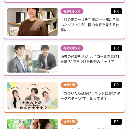
PR
将来を考える
「目の前の一歩を丁寧に──部活で磨
いたタフネスが、国の未来を考える仕
事に...
PR
将来を考える
過去の経験を活かし、“ゴールを見越し
た就活”で見つけた理想のキャリア
PR
大学生活
「気づいたら課金!?」ネットに潜む“ダ
ークパターン”て、知ってる？
PR
大学生活