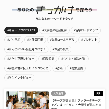
気になる #キーワード をタッチ
#キョーソウPROJECT
#大学生の社会見学
#留学ロードマップ
#ガクラボ
#お仕事図鑑
#先輩ロールモデル
#プレゼント
#ほんとにいい会社見つけ隊！
#お金の授業
#大学生正直レビュー
#恋愛特集
#もやもや解決ゼミ
#学生の君に伝えたい３つのこと
#診断
#特集企画
#学生インタビュー
PR
大学生活
【チーズ好き必見】ブッラータチーズ
でどこまで広がる？ 大学生が挑んだ自