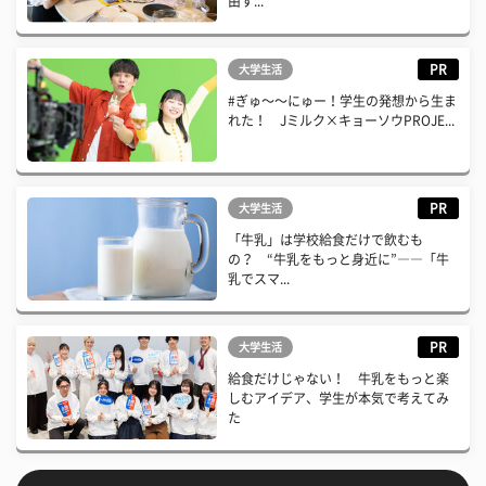
由す...
PR
大学生活
#ぎゅ〜〜にゅー！学生の発想から生ま
れた！ Jミルク×キョーソウPROJE...
PR
大学生活
「牛乳」は学校給食だけで飲むも
の？ “牛乳をもっと身近に”――「牛
乳でスマ...
PR
大学生活
給食だけじゃない！ 牛乳をもっと楽
しむアイデア、学生が本気で考えてみ
た