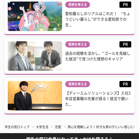
PR
将来を考える
愛知暮らしのリアルはこれだ！ “ちょ
うどいい暮らし”ができる愛知県での
生...
PR
将来を考える
過去の経験を活かし、“ゴールを見越し
た就活”で見つけた理想のキャリア
PR
将来を考える
【ディーエムソリューションズ】入社3
年目営業職の先輩が語る！就活で磨い
た...
学生の窓口トップ
大学生活
恋愛
男心を理解しよう！ 好きな男の子といい感じにな