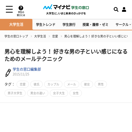
学生の
窓口とは
大学生活
学生トレンド
学生旅行
授業・履修・ゼミ
サークル・
学生の窓口トップ
大学生活
恋愛
男心を理解しよう！ 好きな男の子といい感じにな
男心を理解しよう！ 好きな男の子といい感じになる
ためのメールテクニック
学生の窓口編集部
2015/11/25
タグ：
恋愛
彼氏
カップル
メール
彼女
男性
男子大学生
男女の違い
女子大生
女性