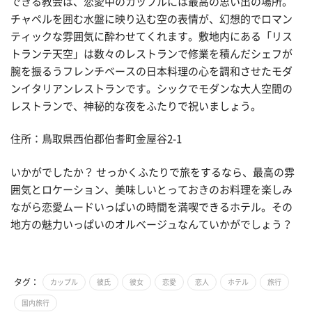
できる教会は、恋愛中のカップルには最高の思い出の場所。
チャペルを囲む水盤に映り込む空の表情が、幻想的でロマン
ティックな雰囲気に酔わせてくれます。敷地内にある「リス
トランテ天空」は数々のレストランで修業を積んだシェフが
腕を振るうフレンチベースの日本料理の心を調和させたモダ
ンイタリアンレストランです。シックでモダンな大人空間の
レストランで、神秘的な夜をふたりで祝いましょう。
住所：鳥取県西伯郡伯耆町金屋谷2-1
いかがでしたか？ せっかくふたりで旅をするなら、最高の雰
囲気とロケーション、美味しいとっておきのお料理を楽しみ
ながら恋愛ムードいっぱいの時間を満喫できるホテル。その
地方の魅力いっぱいのオルベージュなんていかがでしょう？
タグ：
カップル
彼氏
彼女
恋愛
恋人
ホテル
旅行
国内旅行