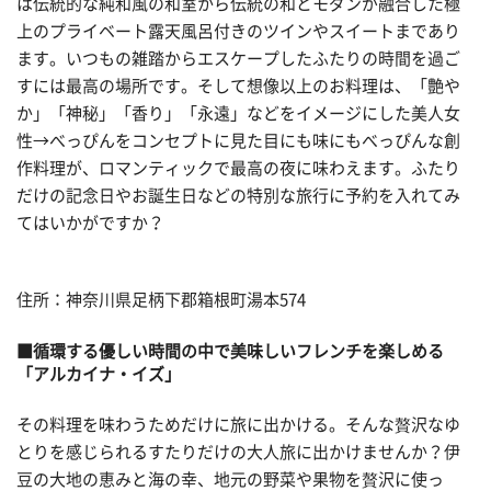
は伝統的な純和風の和室から伝統の和とモダンが融合した極
上のプライベート露天風呂付きのツインやスイートまであり
ます。いつもの雑踏からエスケープしたふたりの時間を過ご
すには最高の場所です。そして想像以上のお料理は、「艶や
か」「神秘」「香り」「永遠」などをイメージにした美人女
性→べっぴんをコンセプトに見た目にも味にもべっぴんな創
作料理が、ロマンティックで最高の夜に味わえます。ふたり
だけの記念日やお誕生日などの特別な旅行に予約を入れてみ
てはいかがですか？
住所：神奈川県足柄下郡箱根町湯本574
■循環する優しい時間の中で美味しいフレンチを楽しめる
「アルカイナ・イズ」
その料理を味わうためだけに旅に出かける。そんな贅沢なゆ
とりを感じられるすたりだけの大人旅に出かけませんか？伊
豆の大地の恵みと海の幸、地元の野菜や果物を贅沢に使っ