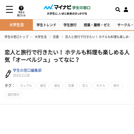
学生の
窓口とは
大学生活
学生トレンド
学生旅行
授業・履修・ゼミ
サークル・
学生の窓口トップ
大学生活
恋愛
恋人と旅行で行きたい！ ホテルも料理も楽しめる
恋人と旅行で行きたい！ ホテルも料理も楽しめる人
気「オーベルジュ」ってなに？
学生の窓口編集部
2015/11/28
タグ：
カップル
彼氏
彼女
恋愛
恋人
ホテル
旅行
国内旅行