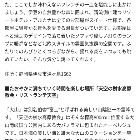
た、ここでしか味わえないフレンチの一皿を堪能しに出かけ
ましょう。伊豆の自然豊かな森に囲まれ、清流側に建つリゾ
ートホテル・アルカナは全てのお部屋がスイート仕様で、各
部屋に緑豊かな景色を愛でる温泉がついています。お部屋は
木と煉瓦のデザインで落ち着いたソファや優しい灯りのラン
プに暖炉などなど北欧スタイルの雰囲気抜群の空間です。ふ
たりでのんびりとくつろぎながら、揺れる炎をいつまでも眺
めていたい、そんな気分に誘ってくれます。
住所：静岡県伊豆市湯ヶ島1662
■たおやかに満ちていく時間を楽しむ場所「天空の桝水高原
教会・リストランテ天空」
「大山」は別名伯耆“富士"と呼ばれる美しい山陰随一の霊峰で
す。「天空の桝水高原教会」はそんな標高800ｍに位置する大
山隠岐国立公園内にある大パノラマに包まれたオーベルジュ
です。日本海の美しい海と雄大な大山のロケーションを一望