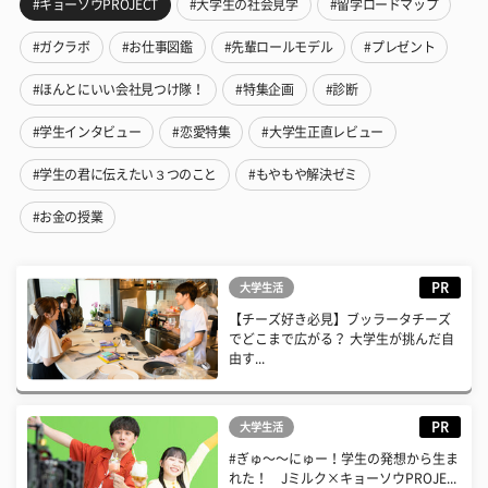
#キョーソウPROJECT
#大学生の社会見学
#留学ロードマップ
#ガクラボ
#お仕事図鑑
#先輩ロールモデル
#プレゼント
#ほんとにいい会社見つけ隊！
#特集企画
#診断
#学生インタビュー
#恋愛特集
#大学生正直レビュー
#学生の君に伝えたい３つのこと
#もやもや解決ゼミ
#お金の授業
PR
大学生活
【チーズ好き必見】ブッラータチーズ
でどこまで広がる？ 大学生が挑んだ自
由す...
PR
大学生活
#ぎゅ〜〜にゅー！学生の発想から生ま
れた！ Jミルク×キョーソウPROJE...