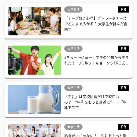
PR
大学生活
【チーズ好き必見】ブッラータチーズ
でどこまで広がる？ 大学生が挑んだ自
由す...
PR
大学生活
#ぎゅ〜〜にゅー！学生の発想から生ま
れた！ Jミルク×キョーソウPROJE...
PR
大学生活
「牛乳」は学校給食だけで飲むも
の？ “牛乳をもっと身近に”――「牛
乳でスマ...
PR
大学生活
給食だけじゃない！ 牛乳をもっと楽