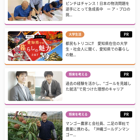
ピンチはチャンス！日本の物流問題を
逆手にとって急成長中 ー ア・プロの
挑...
PR
大学生活
都民もトリコに⁉ 愛知県在住の大学
生・社会人に聞く、愛知県での暮らし
の魅...
PR
将来を考える
過去の経験を活かし、“ゴールを見越し
た就活”で見つけた理想のキャリア
PR
将来を考える
マンゴー農家と会社員、二足の草鞋で
農業に携わる。「沖縄ゴールデンマン
ゴー...