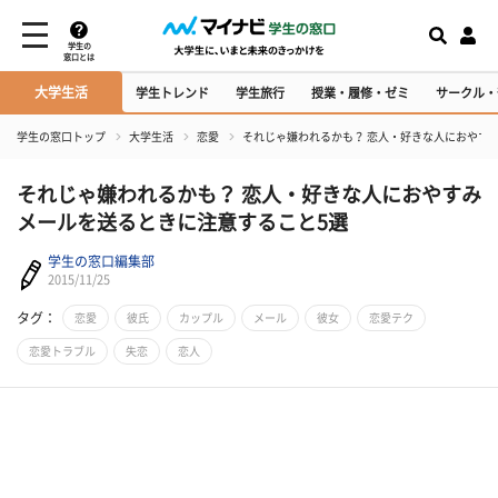
学生の
窓口とは
大学生活
学生トレンド
学生旅行
授業・履修・ゼミ
サークル・
学生の窓口トップ
大学生活
恋愛
それじゃ嫌われるかも？ 恋人・好きな人におやす
それじゃ嫌われるかも？ 恋人・好きな人におやすみ
メールを送るときに注意すること5選
学生の窓口編集部
2015/11/25
タグ：
恋愛
彼氏
カップル
メール
彼女
恋愛テク
恋愛トラブル
失恋
恋人