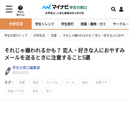
学生の
窓口とは
大学生活
学生トレンド
学生旅行
授業・履修・ゼミ
サークル・
学生の窓口トップ
大学生活
恋愛
それじゃ嫌われるかも？ 恋人・好きな人におやす
それじゃ嫌われるかも？ 恋人・好きな人におやすみ
メールを送るときに注意すること5選
学生の窓口編集部
2015/11/25
タグ：
恋愛
彼氏
カップル
メール
彼女
恋愛テク
恋愛トラブル
失恋
恋人