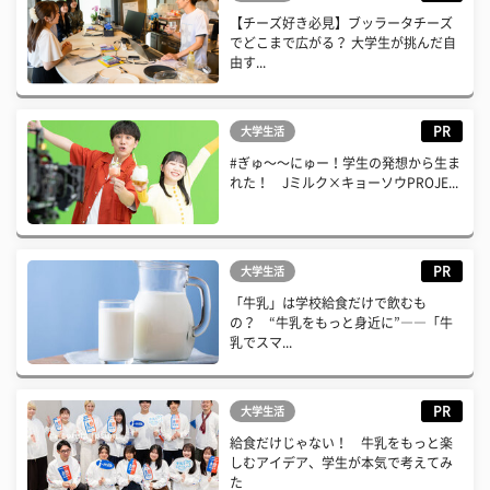
【チーズ好き必見】ブッラータチーズ
でどこまで広がる？ 大学生が挑んだ自
由す...
PR
大学生活
#ぎゅ〜〜にゅー！学生の発想から生ま
れた！ Jミルク×キョーソウPROJE...
PR
大学生活
「牛乳」は学校給食だけで飲むも
の？ “牛乳をもっと身近に”――「牛
乳でスマ...
PR
大学生活
給食だけじゃない！ 牛乳をもっと楽
しむアイデア、学生が本気で考えてみ
た