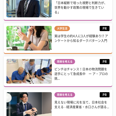
「日本縦断で培った視野と判断力が、
世界を動かす政策の現場で生きてい
る」
PR
大学生活
実は学生の約4人に3人が経験あり!? ア
ンケートから知るダークパターン入門
PR
将来を考える
ピンチはチャンス！日本の物流問題を
逆手にとって急成長中 ー ア・プロの
挑...
PR
将来を考える
見えない現場に光を当て、日本社会を
支える - 経済産業省・水口さんが語る...