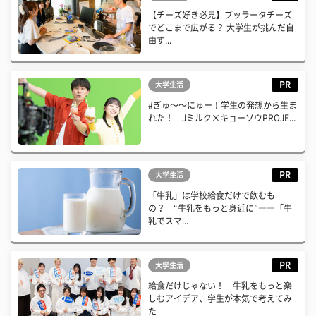
【チーズ好き必見】ブッラータチーズ
でどこまで広がる？ 大学生が挑んだ自
由す...
PR
大学生活
#ぎゅ〜〜にゅー！学生の発想から生ま
れた！ Jミルク×キョーソウPROJE...
PR
大学生活
「牛乳」は学校給食だけで飲むも
の？ “牛乳をもっと身近に”――「牛
乳でスマ...
PR
大学生活
給食だけじゃない！ 牛乳をもっと楽
しむアイデア、学生が本気で考えてみ
た