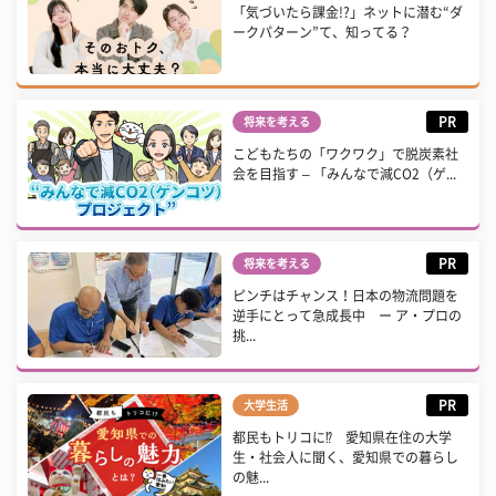
「気づいたら課金!?」ネットに潜む“ダ
ークパターン”て、知ってる？
PR
将来を考える
こどもたちの「ワクワク」で脱炭素社
会を目指す – 「みんなで減CO2（ゲ...
PR
将来を考える
ピンチはチャンス！日本の物流問題を
逆手にとって急成長中 ー ア・プロの
挑...
PR
大学生活
都民もトリコに⁉ 愛知県在住の大学
生・社会人に聞く、愛知県での暮らし
の魅...