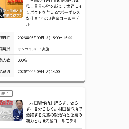
【村田製作所】BtoBの魅力発
見！業界の壁を越えて世界にイ
ンパクトを与える“ボーダレス
な仕事”とは #先輩ロールモデ
ル
催日時
2026年06月09日(火) 15:00〜16:00
催場所
オンラインにて実施
集人数
300名
込締切
2026年06月09日(火) 14:00
終了
【村田製作所】飾らず、偽ら
ず、自分らしく。村田製作所で
活躍する先輩の就活術と企業の
魅力とは #先輩ロールモデル