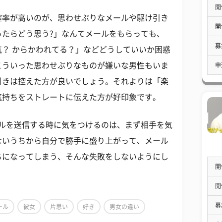
開
確率が高いのが、思わせぶりなメールや駆け引き
開
ったらどう思う?」なんてメールをもらっても、
募
？ からかわれてる？」などどうしていいか困惑
こういった思わせぶりなものが嫌いな男性もいま
申
引きは控えた方が良いでしょう。それよりは「楽
気持ちをストレートに伝えた方が好印象です。
ールを送信する時に気をつけるのは、まず相手を気
ないうちから自分で勝手に盛り上がって、メール
ちになってしまう、そんな失敗をしないようにし
開
開
募
ール
彼女
片思い
好き
男女の違い