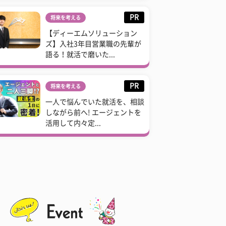
PR
将来を考える
【ディーエムソリューション
ズ】入社3年目営業職の先輩が
語る！就活で磨いた...
PR
将来を考える
一人で悩んでいた就活を、相談
しながら前へ! エージェントを
活用して内々定...