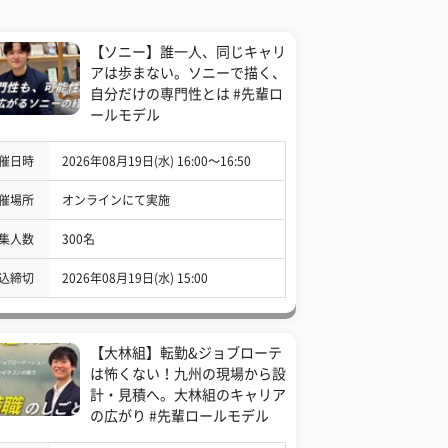
【ソニー】誰一人、同じキャリ
アは歩まない。ソニーで描く、
自分だけの専門性とは #先輩ロ
ールモデル
催日時
2026年08月19日(水) 16:00〜16:50
催場所
オンラインにて実施
集人数
300名
込締切
2026年08月19日(水) 15:00
【大林組】転勤&ジョブローテ
は怖くない！九州の現場から設
計・見積へ。大林組のキャリア
の広がり #先輩ロールモデル