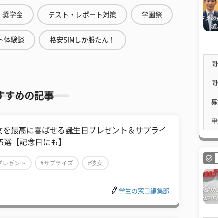
奨学金
テスト・レポート対策
学園祭
ト体験談
格安SIMしか勝たん！
開
開
すすめの記事
募
申
女を最高に喜ばせる誕生日プレゼント＆サプライ
25選【記念日にも】
プレゼント
#サプライズ
#彼女
学生の窓口編集部