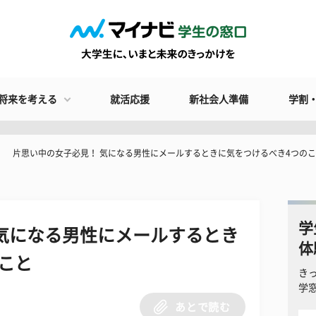
将来を考える
就活応援
新社会人準備
学割
片思い中の女子必見！ 気になる男性にメールするときに気をつけるべき4つの
学
気になる男性にメールするとき
体
こと
き
学
あとで読む