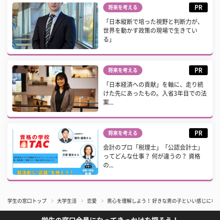
PR
将来を考える
「日本縦断で培った視野と判断力が、
世界を動かす政策の現場で生きてい
る」
PR
将来を考える
「日本経済への貢献」を軸に、走り続
けた先にあったもの。入省3年目での法
案...
PR
将来を考える
会計のプロ「税理士」「公認会計士」
ってどんな仕事？ 何が違うの？ 資格
の...
学生の窓口トップ
大学生活
恋愛
男心を理解しよう！ 好きな男の子といい感じにな