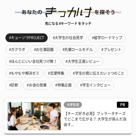
気になる #キーワード をタッチ
#キョーソウPROJECT
#大学生の社会見学
#留学ロードマップ
#ガクラボ
#お仕事図鑑
#先輩ロールモデル
#プレゼント
#ほんとにいい会社見つけ隊！
#大学生正直レビュー
#もやもや解決ゼミ
#恋愛特集
#学生の君に伝えたい３つのこと
#診断
#お金の授業
#特集企画
#学生インタビュー
PR
大学生活
【チーズ好き必見】ブッラータチーズ
でどこまで広がる？ 大学生が挑んだ自
由す...