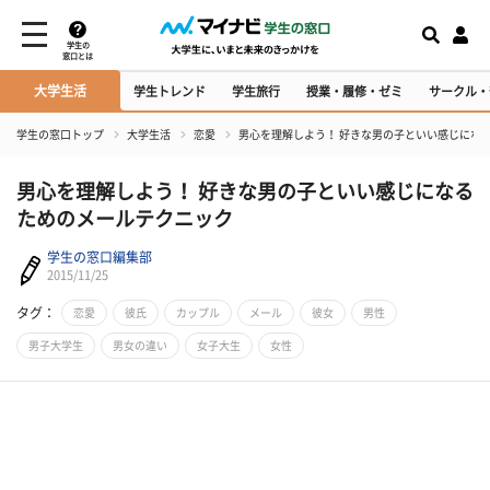
学生の
窓口とは
大学生活
学生トレンド
学生旅行
授業・履修・ゼミ
サークル・
学生の窓口トップ
大学生活
恋愛
男心を理解しよう！ 好きな男の子といい感じにな
男心を理解しよう！ 好きな男の子といい感じになる
ためのメールテクニック
学生の窓口編集部
2015/11/25
タグ：
恋愛
彼氏
カップル
メール
彼女
男性
男子大学生
男女の違い
女子大生
女性