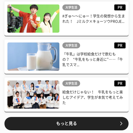
PR
大学生活
#ぎゅ〜〜にゅー！学生の発想から生ま
れた！ Jミルク×キョーソウPROJE...
PR
大学生活
「牛乳」は学校給食だけで飲むも
の？ “牛乳をもっと身近に”――「牛
乳でスマ...
PR
大学生活
給食だけじゃない！ 牛乳をもっと楽
しむアイデア、学生が本気で考えてみ
た
もっと見る