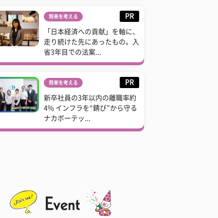
PR
将来を考える
「日本経済への貢献」を軸に、
走り続けた先にあったもの。入
省3年目での法案...
PR
将来を考える
新卒社員の3年以内の離職率約
4% インフラを“錆び”から守る
ナカボーテッ...