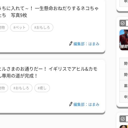
申
うちに入れて～！ 一生懸命おねだりするネコちゃ
たち 写真9枚
動物
#ペット
#おもしろ
編集部：はまみ
開
ヒルさまのお通りだー！ イギリスでアヒル&カモ
開
ん専用の道が完成！
募
動物
#おもしろ
#癒し
申
編集部：はまみ