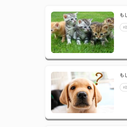
も
#
も
#