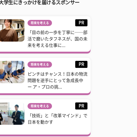
大学生にきっかけを届けるスポンサー
PR
将来を考える
「目の前の一歩を丁寧に──部
活で磨いたタフネスが、国の未
来を考える仕事に...
PR
将来を考える
ピンチはチャンス！日本の物流
問題を逆手にとって急成長中
ー ア・プロの挑...
PR
将来を考える
「技術」と「改革マインド」で
日本を動かす