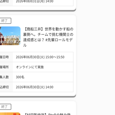
込締切
2026年08月31日(月) 14:00
終了
【商船三井】世界を動かす船の
裏側へ。チームで挑む機関士の
達成感とは？ #先輩ロールモデ
ル
催日時
2026年06月30日(火) 15:00〜15:50
催場所
オンラインにて実施
集人数
300名
込締切
2026年06月30日(火) 14:00
終了
【村田製作所】BtoBの魅力発