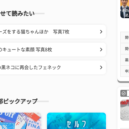
せて読みたい
ーズをする猫ちゃんほか 写真7枚
開
開
のキュートな素顔 写真8枚
募
の黒ネコに再会したフェネック
申
部ピックアップ