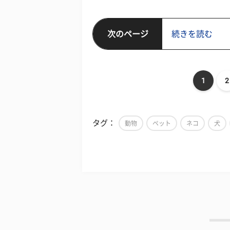
次のページ
続きを読む
1
2
タグ：
動物
ペット
ネコ
犬