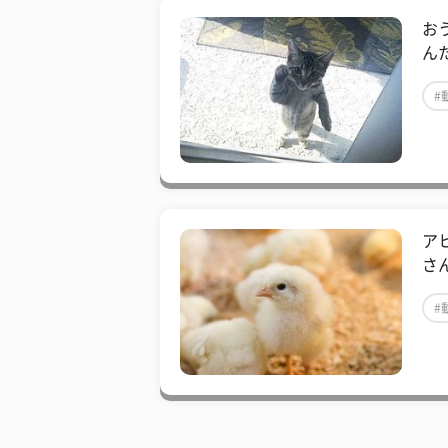
お
ん
#
ア
さ
#