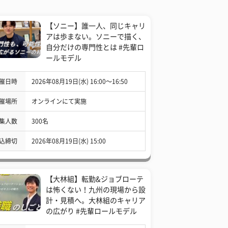
【ソニー】誰一人、同じキャリ
アは歩まない。ソニーで描く、
自分だけの専門性とは #先輩ロ
ールモデル
催日時
2026年08月19日(水) 16:00〜16:50
催場所
オンラインにて実施
集人数
300名
込締切
2026年08月19日(水) 15:00
【大林組】転勤&ジョブローテ
は怖くない！九州の現場から設
計・見積へ。大林組のキャリア
の広がり #先輩ロールモデル