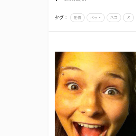
タグ：
動物
ペット
ネコ
犬