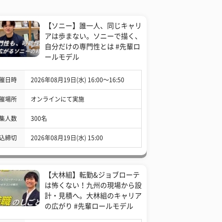
【ソニー】誰一人、同じキャリ
アは歩まない。ソニーで描く、
自分だけの専門性とは #先輩ロ
ールモデル
催日時
2026年08月19日(水) 16:00〜16:50
催場所
オンラインにて実施
集人数
300名
込締切
2026年08月19日(水) 15:00
【大林組】転勤&ジョブローテ
は怖くない！九州の現場から設
計・見積へ。大林組のキャリア
の広がり #先輩ロールモデル