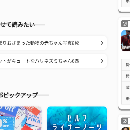
申
せて読みたい
ぽりおさまった動物の赤ちゃん写真8枚
ットがキュートなハリネズミちゃん6匹
開
開
募
部ピックアップ
申