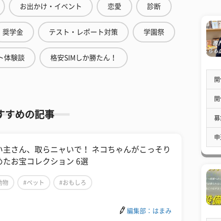
お出かけ・イベント
恋愛
診断
奨学金
テスト・レポート対策
学園祭
ト体験談
格安SIMしか勝たん！
開
開
すすめの記事
募
申
い主さん、取らニャいで！ ネコちゃんがこっそり
めたお宝コレクション 6選
動物
#ペット
#おもしろ
編集部：はまみ