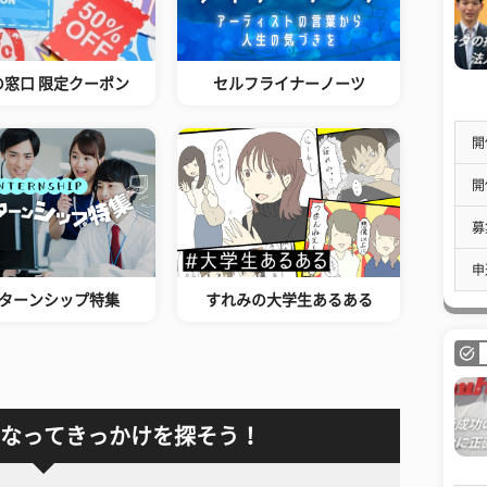
の窓口 限定クーポン
セルフライナーノーツ
開
開
募
申
ターンシップ特集
すれみの大学生あるある
なってきっかけを探そう！