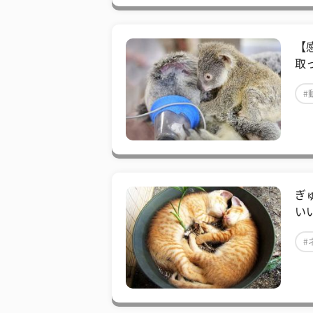
【
取
#
ぎ
い
#