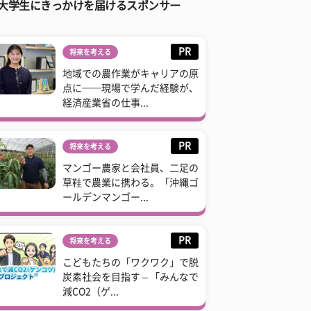
大学生にきっかけを届けるスポンサー
PR
将来を考える
地域での農作業がキャリアの原
点に──現場で学んだ経験が、
経済産業省の仕事...
PR
将来を考える
マンゴー農家と会社員、二足の
草鞋で農業に携わる。「沖縄ゴ
ールデンマンゴー...
PR
将来を考える
こどもたちの「ワクワク」で脱
炭素社会を目指す – 「みんなで
減CO2（ゲ...