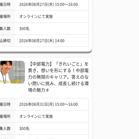
催日時
2026年08月27日(木) 15:00〜16:00
催場所
オンラインにて実施
集人数
300名
込締切
2026年08月27日(木) 14:00
【中部電力】「きれいごと」を
貫き、想いを形にする！中部電
力の無限のキャリア。答えのな
い問いに挑み、成長し続ける環
境の魅力 #
催日時
2026年08月31日(月) 15:00〜16:00
催場所
オンラインにて実施
集人数
300名