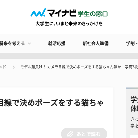
将来を考える
就活応援
新社会人準備
学割
ンド
モデル顔負け！ カメラ目線で決めポーズをする猫ちゃんほか 写真7枚
学
目線で決めポーズをする猫ちゃ
体
き
学
あとで読む