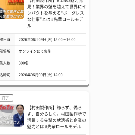
【村田製作所】BtoBの魅力発
見！業界の壁を越えて世界にイ
ンパクトを与える“ボーダレス
な仕事”とは #先輩ロールモデ
ル
催日時
2026年06月09日(火) 15:00〜16:00
催場所
オンラインにて実施
集人数
300名
込締切
2026年06月09日(火) 14:00
終了
【村田製作所】飾らず、偽ら
ず、自分らしく。村田製作所で
活躍する先輩の就活術と企業の
魅力とは #先輩ロールモデル