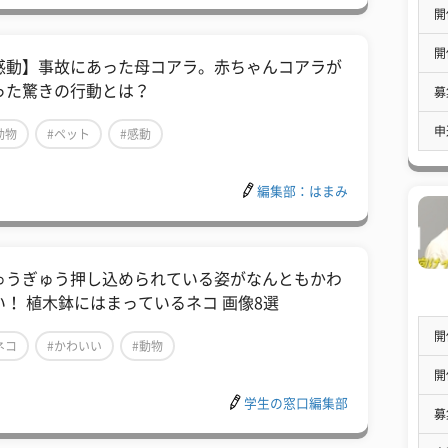
開
開
感動】事故にあった母コアラ。赤ちゃんコアラが
った驚きの行動とは？
募
申
動物
#ペット
#感動
編集部：はまみ
ゅうぎゅう押し込められている姿がなんともかわ
い！ 植木鉢にはまっているネコ 画像8選
開
ネコ
#かわいい
#動物
開
学生の窓口編集部
募