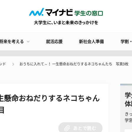
将来を考える
就活応援
新社会人準備
学割
ンド
おうちに入れて～！ 一生懸命おねだりするネコちゃんたち 写真9枚
学
生懸命おねだりするネコちゃん
体
目
き
学
あとで読む