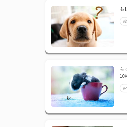
も
#
ち
10
#