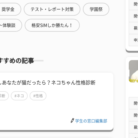
開
奨学金
テスト・レポート対策
学園祭
開
ト体験談
格安SIMしか勝たん！
募
申
すすめの記事
しあなたが猫だったら？ネコちゃん性格診断
診断
#ネコ
#性格
開
開
学生の窓口編集部
募