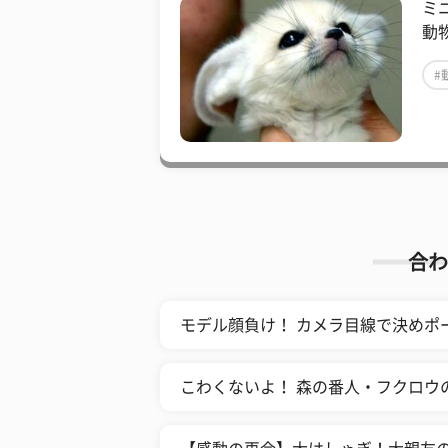
ミ
動
#
合わ
モデル顔負け！ カメラ目線で決めポ
こわくないよ！ 森の番人・フクロウ