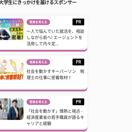
大学生にきっかけを届けるスポンサー
PR
将来を考える
一人で悩んでいた就活を、相談
しながら前へ! エージェントを
活用して内々定...
PR
将来を考える
社会を動かすキーパーソン 税
理士の仕事に密着取材！
PR
将来を考える
「社会を動かす」情熱と視点 -
経済産業省の若手職員が語るキ
ャリアと経験