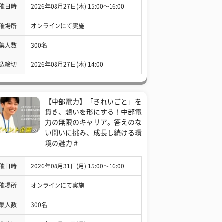
催日時
2026年08月27日(木) 15:00〜16:00
催場所
オンラインにて実施
集人数
300名
込締切
2026年08月27日(木) 14:00
【中部電力】「きれいごと」を
貫き、想いを形にする！中部電
力の無限のキャリア。答えのな
い問いに挑み、成長し続ける環
境の魅力 #
催日時
2026年08月31日(月) 15:00〜16:00
催場所
オンラインにて実施
集人数
300名