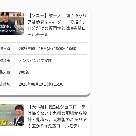
【ソニー】誰一人、同じキャリ
アは歩まない。ソニーで描く、
自分だけの専門性とは #先輩ロ
ールモデル
催日時
2026年08月19日(水) 16:00〜16:50
催場所
オンラインにて実施
集人数
300名
込締切
2026年08月19日(水) 15:00
【大林組】転勤&ジョブローテ
は怖くない！九州の現場から設
計・見積へ。大林組のキャリア
の広がり #先輩ロールモデル