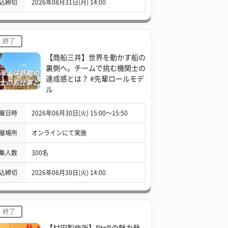
込締切
2026年08月31日(月) 14:00
終了
【商船三井】世界を動かす船の
裏側へ。チームで挑む機関士の
達成感とは？ #先輩ロールモデ
ル
催日時
2026年06月30日(火) 15:00〜15:50
催場所
オンラインにて実施
集人数
300名
込締切
2026年06月30日(火) 14:00
終了
【村田製作所】BtoBの魅力発