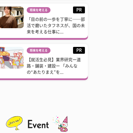
PR
将来を考える
「目の前の一歩を丁寧に──部
活で磨いたタフネスが、国の未
来を考える仕事に...
PR
将来を考える
【就活生必見】業界研究ー道
路・舗装・建設ー 「みんな
の“あたりまえ”を...