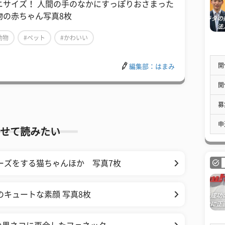
ニサイズ！ 人間の手のなかにすっぽりおさまった
物の赤ちゃん写真8枚
動物
#ペット
#かわいい
開
編集部：はまみ
開
募
申
せて読みたい
ーズをする猫ちゃんほか 写真7枚
のキュートな素顔 写真8枚