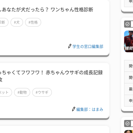
申
しあなたが犬だったら？ ワンちゃん性格診断
診断
#犬
#性格
学生の窓口編集部
開
っちゃくてフワフワ！ 赤ちゃんウサギの成長記録
開
枚
募
ペット
#動物
#ウサギ
申
編集部：はまみ