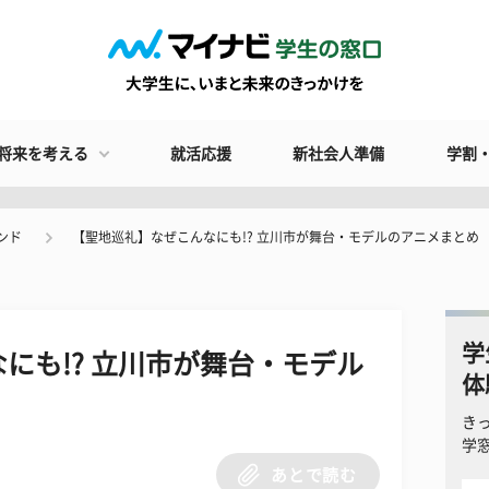
将来を考える
就活応援
新社会人準備
学割
ンド
【聖地巡礼】なぜこんなにも!? 立川市が舞台・モデルのアニメまとめ
学
にも!? 立川市が舞台・モデル
体
き
学
あとで読む