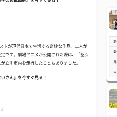
科学の超電磁砲』を今すぐ見る！
開
リストが現代日本で生活する奇妙な作品。二人が
開
設定です。劇場アニメが公開された際は、「聖☆
募
スが立川市内を走行したこともありました。
申
にいさん』を今すぐ見る！
～』