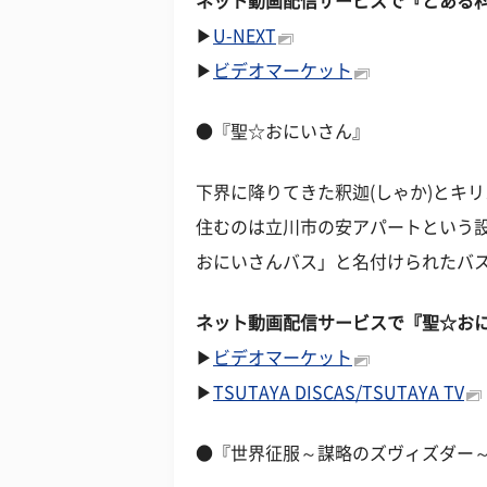
ネット動画配信サービスで『とある
▶
U-NEXT
▶
ビデオマーケット
●『聖☆おにいさん』
下界に降りてきた釈迦(しゃか)とキ
住むのは立川市の安アパートという
おにいさんバス」と名付けられたバ
ネット動画配信サービスで『聖☆お
▶
ビデオマーケット
▶
TSUTAYA DISCAS/TSUTAYA TV
●『世界征服～謀略のズヴィズダー