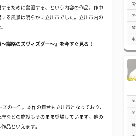
開
服するために奮闘する、という内容の作品。作中
開
場する風景は明らかに立川市でした。立川市内の
た。
募
申
服～謀略のズヴィズダー～』を今すぐ見る！
開
リーズの一作。本作の舞台も立川市となっており、
開
公庁などの施設もそのまま登場しています。他の
募
る作品といえます。