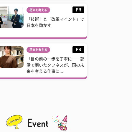
PR
将来を考える
「技術」と「改革マインド」で
日本を動かす
PR
将来を考える
「目の前の一歩を丁寧に──部
活で磨いたタフネスが、国の未
来を考える仕事に...