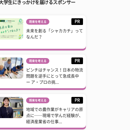
大学生にきっかけを届けるスポンサー
PR
将来を考える
未来を創る「シャカカチ」って
なんだ？
PR
将来を考える
ピンチはチャンス！日本の物流
問題を逆手にとって急成長中
ー ア・プロの挑...
PR
将来を考える
地域での農作業がキャリアの原
点に──現場で学んだ経験が、
経済産業省の仕事...