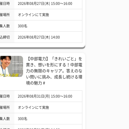
催日時
2026年08月27日(木) 15:00〜16:00
催場所
オンラインにて実施
集人数
300名
込締切
2026年08月27日(木) 14:00
【中部電力】「きれいごと」を
貫き、想いを形にする！中部電
力の無限のキャリア。答えのな
い問いに挑み、成長し続ける環
境の魅力 #
催日時
2026年08月31日(月) 15:00〜16:00
催場所
オンラインにて実施
集人数
300名