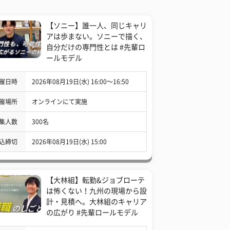
【ソニー】誰一人、同じキャリ
アは歩まない。ソニーで描く、
自分だけの専門性とは #先輩ロ
ールモデル
催日時
2026年08月19日(水) 16:00〜16:50
催場所
オンラインにて実施
集人数
300名
込締切
2026年08月19日(水) 15:00
【大林組】転勤&ジョブローテ
は怖くない！九州の現場から設
計・見積へ。大林組のキャリア
の広がり #先輩ロールモデル