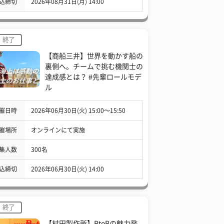
込締切
2026年08月31日(月) 14:00
終了
【商船三井】世界を動かす船の
裏側へ。チームで挑む機関士の
達成感とは？ #先輩ロールモデ
ル
催日時
2026年06月30日(火) 15:00〜15:50
催場所
オンラインにて実施
集人数
300名
込締切
2026年06月30日(火) 14:00
終了
【村田製作所】BtoBの魅力発