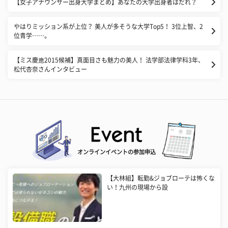
【女子アナウンサー出身大学まとめ】あなたの大学出身者はだれ？
やはりミッション系が上位？ 美人が多そうな大学Top5！ 3位上智、2
位青学……。
【ミス慶應2015候補】真面目さも魅力の美人！ 法学部法律学科3年、
松代杏奈さんインタビュー
オンラインイベントの参加申込
【大林組】転勤&ジョブローテは怖くな
い！九州の現場から設