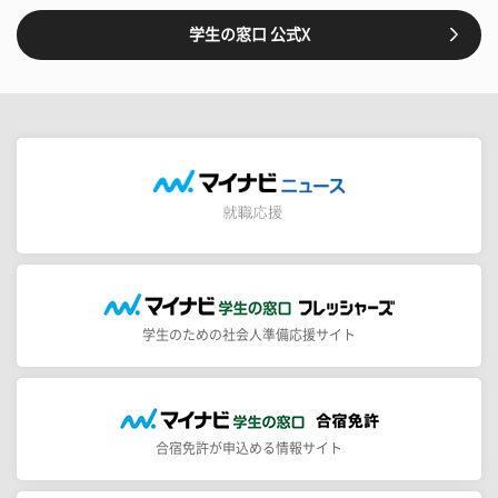
学生の窓口 公式X
学生のための社会人準備応援サイト
合宿免許が申込める情報サイト