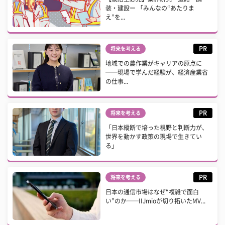
装・建設ー 「みんなの“あたりま
え”を...
PR
将来を考える
地域での農作業がキャリアの原点に
──現場で学んだ経験が、経済産業省
の仕事...
PR
将来を考える
「日本縦断で培った視野と判断力が、
世界を動かす政策の現場で生きてい
る」
PR
将来を考える
日本の通信市場はなぜ“複雑で面白
い”のか──IIJmioが切り拓いたMV...