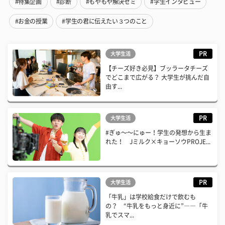
#特集企画
#診断
#もやもや解決ゼミ
#学生インタビュー
#お金の授業
#学生の君に伝えたい３つのこと
PR
大学生活
【チーズ好き必見】ブッラータチーズ
でどこまで広がる？ 大学生が挑んだ自
由す...
PR
大学生活
#ぎゅ〜〜にゅー！学生の発想から生ま
れた！ Jミルク×キョーソウPROJE...
PR
大学生活
「牛乳」は学校給食だけで飲むも
の？ “牛乳をもっと身近に”――「牛
乳でスマ...