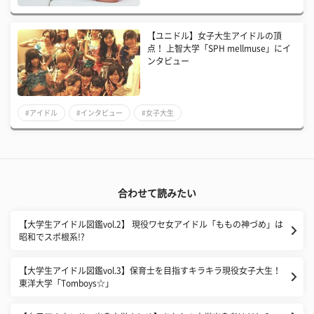
【ユニドル】女子大生アイドルの頂
点！ 上智大学「SPH mellmuse」にイ
ンタビュー
#アイドル
#インタビュー
#女子大生
合わせて読みたい
【大学生アイドル図鑑vol.2】​ 現役ワセ女アイドル「ももの神づめ」は
昭和でスポ根系!?
【大学生アイドル図鑑vol.3】​保育士を目指すキラキラ現役女子大生！
東洋大学「Tomboys☆」