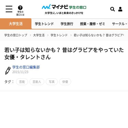
学生の
窓口とは
大学生活
学生トレンド
学生旅行
授業・履修・ゼミ
サークル・
学生の窓口トップ
大学生活
学生トレンド
若い子は知らないかも？ 昔はグラビアを
若い子は知らないかも？ 昔はグラビアをやっていた
女優・タレントさん
学生の窓口編集部
2015/11/23
タグ：
芸能
芸能人
写真
俳優