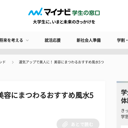
将来を考える
就活応援
新社会人準備
学割
ンド
運気アップで美人に！ 美容にまつわるおすすめ風水5つ
学
美容にまつわるおすすめ風水5
体
き
学
あとで読む