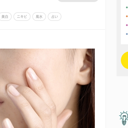
美白
ニキビ
風水
占い