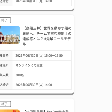
込締切
2026年08月31日(月) 14:00
終了
【商船三井】世界を動かす船の
裏側へ。チームで挑む機関士の
達成感とは？ #先輩ロールモデ
ル
催日時
2026年06月30日(火) 15:00〜15:50
催場所
オンラインにて実施
集人数
300名
込締切
2026年06月30日(火) 14:00
終了
【村田製作所】BtoBの魅力発