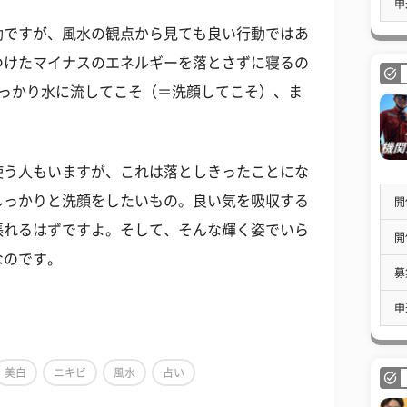
申
動ですが、風水の観点から見ても良い行動ではあ
つけたマイナスのエネルギーを落とさずに寝るの
しっかり水に流してこそ（＝洗顔してこそ）、ま
使う人もいますが、これは落としきったことにな
しっかりと洗顔をしたいもの。良い気を吸収する
開
張れるはずですよ。そして、そんな輝く姿でいら
開
なのです。
募
申
美白
ニキビ
風水
占い