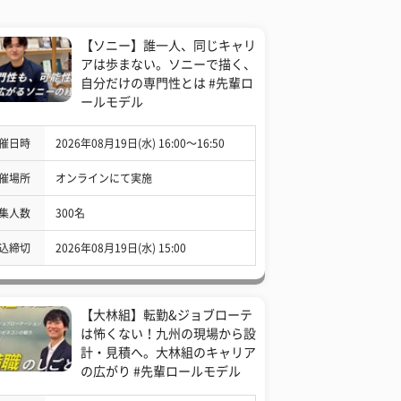
【ソニー】誰一人、同じキャリ
アは歩まない。ソニーで描く、
自分だけの専門性とは #先輩ロ
ールモデル
催日時
2026年08月19日(水) 16:00〜16:50
催場所
オンラインにて実施
集人数
300名
込締切
2026年08月19日(水) 15:00
【大林組】転勤&ジョブローテ
は怖くない！九州の現場から設
計・見積へ。大林組のキャリア
の広がり #先輩ロールモデル