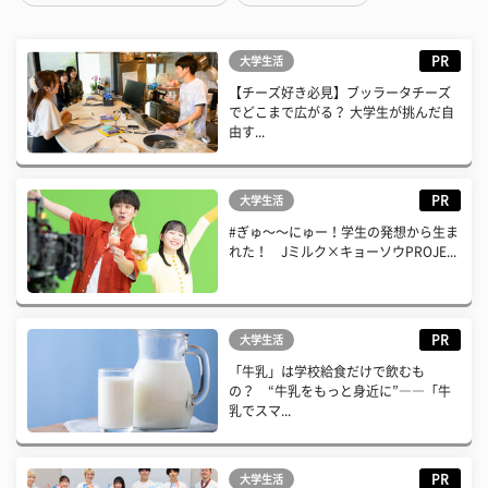
PR
大学生活
【チーズ好き必見】ブッラータチーズ
でどこまで広がる？ 大学生が挑んだ自
由す...
PR
大学生活
#ぎゅ〜〜にゅー！学生の発想から生ま
れた！ Jミルク×キョーソウPROJE...
PR
大学生活
「牛乳」は学校給食だけで飲むも
の？ “牛乳をもっと身近に”――「牛
乳でスマ...
PR
大学生活