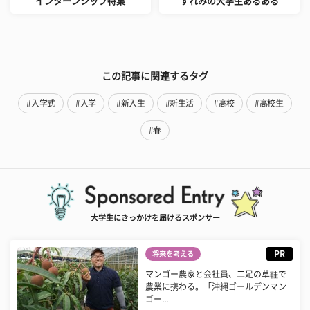
インターンシップ特集
すれみの大学生あるある
この記事に関連するタグ
#入学式
#入学
#新入生
#新生活
#高校
#高校生
#春
大学生にきっかけを届けるスポンサー
PR
将来を考える
マンゴー農家と会社員、二足の草鞋で
農業に携わる。「沖縄ゴールデンマン
ゴー...