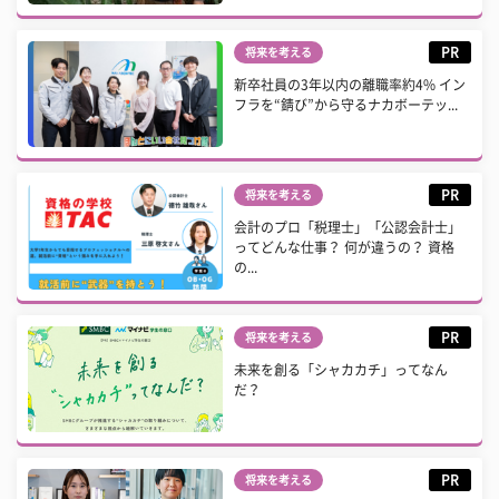
PR
将来を考える
新卒社員の3年以内の離職率約4% イン
フラを“錆び”から守るナカボーテッ...
PR
将来を考える
会計のプロ「税理士」「公認会計士」
ってどんな仕事？ 何が違うの？ 資格
の...
PR
将来を考える
未来を創る「シャカカチ」ってなん
だ？
PR
将来を考える