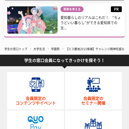
PR
将来を考える
愛知暮らしのリアルはこれだ！ “ちょ
うどいい暮らし”ができる愛知県での
生...
学生の窓口トップ
大学生活
学園祭
【ミス慶應2015候補】チャレンジ精神旺盛なア
学生の窓口会員になってきっかけを探そう！
会員限定の
会員限定の
コンテンツやイベント
セミナー開催