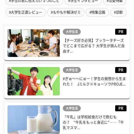
#学生の君に伝えたい３つのこと
#学生インタビュー
#恋愛特集
#大学生正直レビュー
#もやもや解決ゼミ
#特集企画
#診断
PR
大学生活
【チーズ好き必見】ブッラータチーズ
でどこまで広がる？ 大学生が挑んだ自
由す...
PR
大学生活
#ぎゅ〜〜にゅー！学生の発想から生ま
れた！ Jミルク×キョーソウPROJE...
PR
大学生活
「牛乳」は学校給食だけで飲むも
の？ “牛乳をもっと身近に”――「牛
乳でスマ...