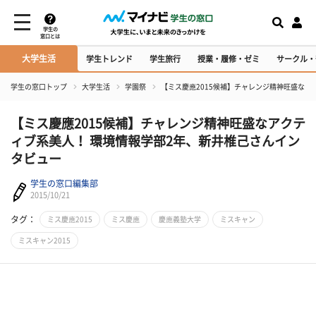
学生の
窓口とは
大学生活
学生トレンド
学生旅行
授業・履修・ゼミ
サークル・
学生の窓口トップ
大学生活
学園祭
【ミス慶應2015候補】チャレンジ精神旺盛なア
【ミス慶應2015候補】チャレンジ精神旺盛なアクテ
ィブ系美人！ 環境情報学部2年、新井椎己さんイン
タビュー
学生の窓口編集部
2015/10/21
タグ：
ミス慶應2015
ミス慶應
慶應義塾大学
ミスキャン
ミスキャン2015