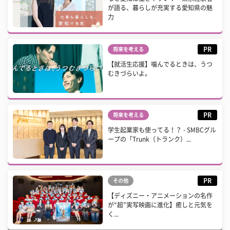
が語る、暮らしが充実する愛知県の魅
力
PR
将来を考える
【就活生応援】噛んでるときは、うつ
むきづらいよ。
PR
将来を考える
学生起業家も使ってる！？ - SMBCグル
ープの「Trunk（トランク）...
PR
その他
【ディズニー・アニメーションの名作
が“超”実写映画に進化】癒しと元気を
く...