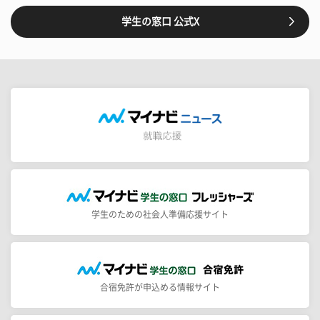
学生の窓口 公式X
学生のための社会人準備応援サイト
合宿免許が申込める情報サイト