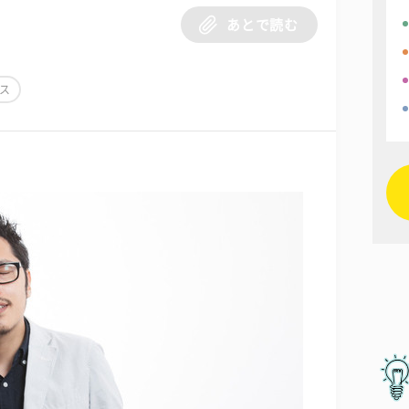
あとで読む
ス