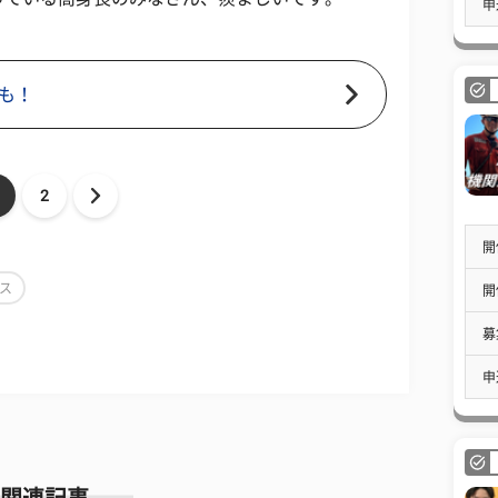
申
も！
2
開
ス
開
募
申