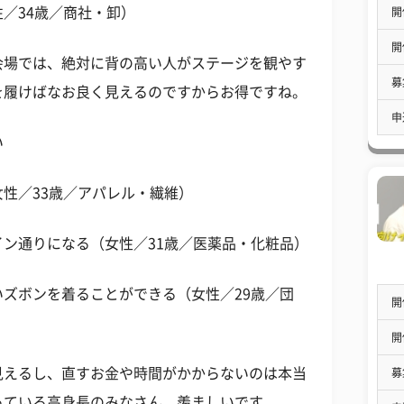
／34歳／商社・卸）
開
開
会場では、絶対に背の高い人がステージを観やす
募
を履けばなお良く見えるのですからお得ですね。
申
い
性／33歳／アパレル・繊維）
ン通りになる（女性／31歳／医薬品・化粧品）
ズボンを着ることができる（女性／29歳／団
開
開
見えるし、直すお金や時間がかからないのは本当
募
っている高身長のみなさん、羨ましいです。