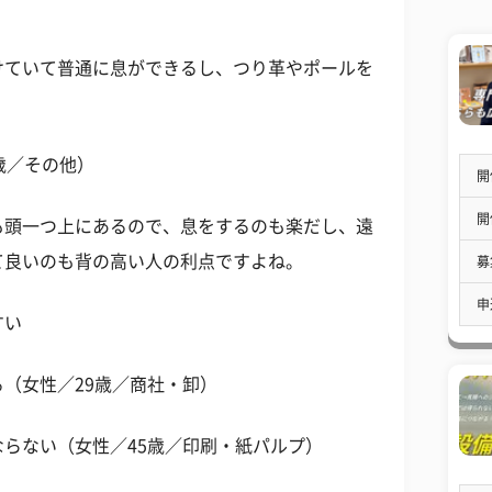
けていて普通に息ができるし、つり革やポールを
）
歳／その他）
開
開
も頭一つ上にあるので、息をするのも楽だし、遠
て良いのも背の高い人の利点ですよね。
募
申
すい
（女性／29歳／商社・卸）
らない（女性／45歳／印刷・紙パルプ）