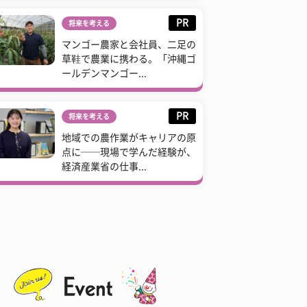
PR
将来を考える
マンゴー農家と会社員、二足の
草鞋で農業に携わる。「沖縄ゴ
ールデンマンゴー...
PR
将来を考える
地域での農作業がキャリアの原
点に──現場で学んだ経験が、
経済産業省の仕事...