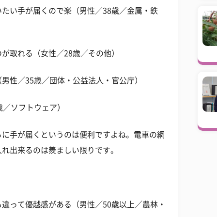
たい手が届くので楽（男性／38歳／金属・鉄
が取れる（女性／28歳／その他）
男性／35歳／団体・公益法人・官公庁）
歳／ソフトウェア）
ろに手が届くというのは便利ですよね。電車の網
入れ出来るのは羨ましい限りです。
違って優越感がある（男性／50歳以上／農林・