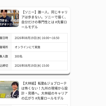
【ソニー】誰一人、同じキャリ
アは歩まない。ソニーで描く、
自分だけの専門性とは #先輩ロ
ールモデル
催日時
2026年08月19日(水) 16:00〜16:50
催場所
オンラインにて実施
集人数
300名
込締切
2026年08月19日(水) 15:00
【大林組】転勤&ジョブローテ
は怖くない！九州の現場から設
計・見積へ。大林組のキャリア
の広がり #先輩ロールモデル