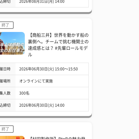
込締切
2026年08月31日(月) 14:00
終了
【商船三井】世界を動かす船の
裏側へ。チームで挑む機関士の
達成感とは？ #先輩ロールモデ
ル
催日時
2026年06月30日(火) 15:00〜15:50
催場所
オンラインにて実施
集人数
300名
込締切
2026年06月30日(火) 14:00
終了
【村田製作所】BtoBの魅力発