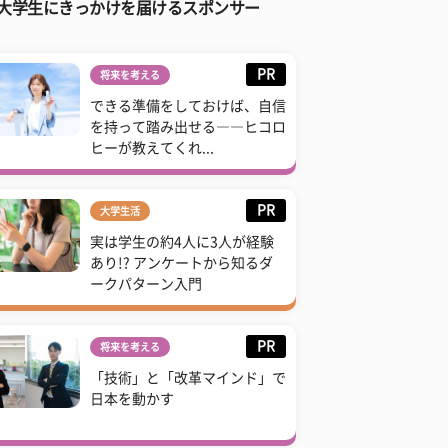
大学生にきっかけを届けるスポンサー
PR
将来を考える
できる準備をしておけば、自信
を持って踏み出せる――ヒコロ
ヒーが教えてくれ...
PR
大学生活
実は学生の約4人に3人が経験
あり!? アンケートから知るダ
ークパターン入門
PR
将来を考える
「技術」と「改革マインド」で
日本を動かす