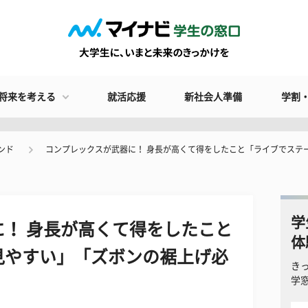
将来を考える
就活応援
新社会人準備
学割
ンド
コンプレックスが武器に！ 身長が高くて得をしたこと「ライブでステ
学
！ 身長が高くて得をしたこと
体
見やすい」「ズボンの裾上げ必
き
学