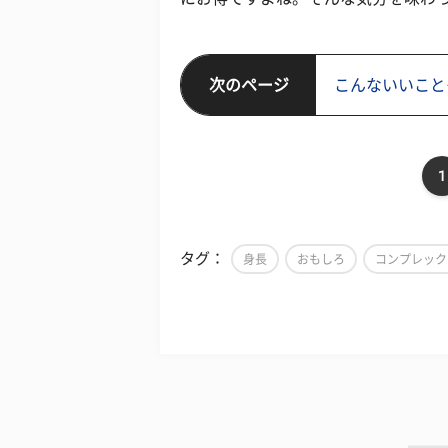
次のページ
こんないいこと
1
タグ：
身長
おもしろ
コンプレック